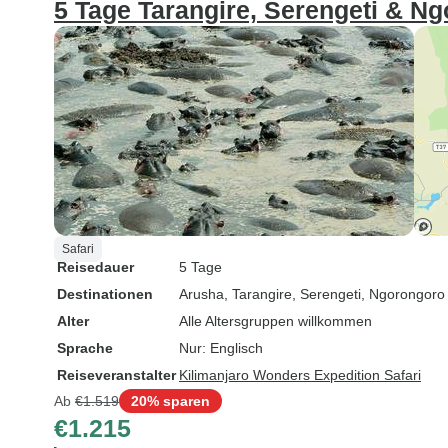
5 Tage Tarangire, Serengeti & Ng
Safari
Reisedauer
5 Tage
Destinationen
Arusha
, Tarangire
, Serengeti
, Ngorongoro
Alter
Alle Altersgruppen willkommen
Sprache
Nur: Englisch
Reiseveranstalter
Kilimanjaro Wonders Expedition Safari
Ab
€1.519
20% sparen
€1.215