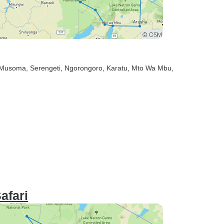
 Musoma
, Serengeti
, Ngorongoro
, Karatu
, Mto Wa Mbu
,
afari