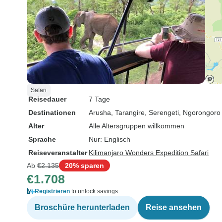
Safari
Reisedauer
7 Tage
Destinationen
Arusha
, Tarangire
, Serengeti
, Ngorongoro
Alter
Alle Altersgruppen willkommen
Sprache
Nur: Englisch
Reiseveranstalter
Kilimanjaro Wonders Expedition Safari
Ab
€2.135
20% sparen
€1.708
Registrieren
to unlock savings
Broschüre herunterladen
Reise ansehen