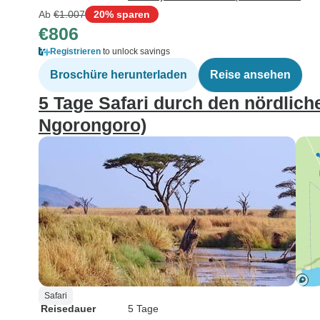
Ab
€1.007
20% sparen
€806
Registrieren
to unlock savings
Broschüre herunterladen
Reise ansehen
5 Tage Safari durch den nördlich
Ngorongoro)
Safari
Reisedauer
5 Tage