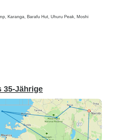
amp
, Karanga
, Barafu Hut
, Uhuru Peak
, Moshi
s 35-Jährige