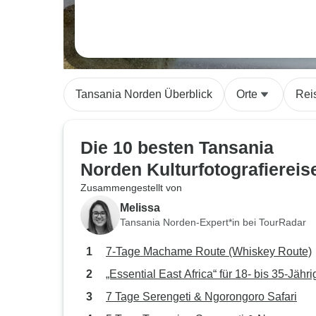
Tansania Norden Überblick
Orte
Rei
Die 10 besten Tansania
Norden Kulturfotografiereis
Zusammengestellt von
Melissa
Tansania Norden-Expert*in bei TourRadar
7-Tage Machame Route (Whiskey Route)
„Essential East Africa“ für 18- bis 35-Jähri
7 Tage Serengeti & Ngorongoro Safari