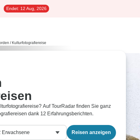
Endet:
12 Aug, 2026
orden
/
Kulturfotografiereise
n
reisen
turfotografiereise? Auf TourRadar finden Sie ganz
ografiereisen dank 12 Erfahrungsberichten.
2
Erwachsene
Reisen anzeigen