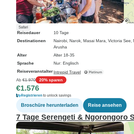
Safari
Reisedauer
10 Tage
Destinationen
Nairobi
, Narok
, Masai Mara
, Victoria See
,
Arusha
Alter
Alter 18-35
Sprache
Nur: Englisch
Reiseveranstalter
Intrepid Travel
Ab
€1.970
20% sparen
€1.576
Registrieren
to unlock savings
Broschüre herunterladen
Reise ansehen
7 Tage Serengeti & Ngorongoro S