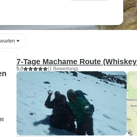
searten
7-Tage Machame Route (Whiskey
5,0
(1 Bewertung)
en
ge