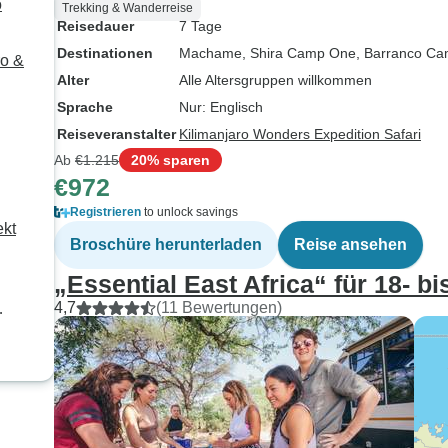
o
Trekking & Wanderreise
Reisedauer
7 Tage
Destinationen
Machame
, Shira Camp One
, Barranco C
ro &
Alter
Alle Altersgruppen willkommen
Sprache
Nur: Englisch
Reiseveranstalter
Kilimanjaro Wonders Expedition Safari
Ab
€1.215
20% sparen
€972
Registrieren
to unlock savings
ekt
Broschüre herunterladen
Reise ansehen
„Essential East Africa“ für 18- bi
4,7
(11 Bewertungen)