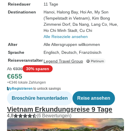
Reisedauer
11 Tage
Destinationen
Hanoi
, Halong Bay
, Hoi An
, My Son
(Tempelstadt in Vietnam)
, Kim Bong
Zimmerei Dorf
, Da Nang
, Lang Co
, Hue
,
Ho Chi Minh Stadt
, Cu Chi
Alle Reiseziele ansehen
Alter
Alle Altersgruppen willkommen
Sprache
Englisch, Deutsch, Französisch
Reiseveranstalter
Legend Travel Group
Ab
€936
30% sparen
€655
+€346 lokale Zahlungen
Registrieren
to unlock savings
Broschüre herunterladen
Reise ansehen
Vietnam Erkundungsreise 9 Tage
4,8
(6 Bewertungen)