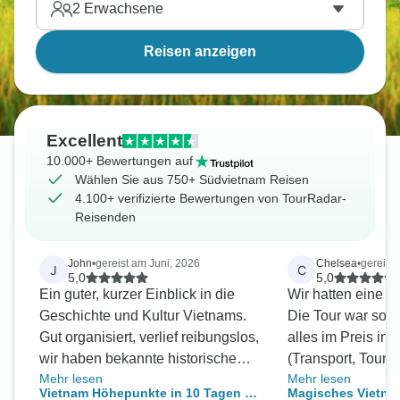
2
Erwachsene
Reisen anzeigen
Excellent
10.000+ Bewertungen auf
Wählen Sie aus 750+ Südvietnam Reisen
4.100+ verifizierte Bewertungen von TourRadar-
Reisenden
John
•
gereist am Juni, 2026
Chelsea
•
gereist
J
C
5,0
5,0
Ein guter, kurzer Einblick in die
Wir hatten eine to
Geschichte und Kultur Vietnams.
Die Tour war so o
Gut organisiert, verlief reibungslos,
alles im Preis inb
wir haben bekannte historische
(Transport, Touren
Mehr lesen
Mehr lesen
Stätten besichtigt.
was es für uns zu 
Vietnam Höhepunkte in 10 Tagen -
Magisches Vietnam