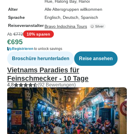
Hue
, Halong Bay
, Hanoi
Alter
Alle Altersgruppen willkommen
Sprache
Englisch, Deutsch, Spanisch
Reiseveranstalter
Bravo Indochina Tours
Ab
€772
10% sparen
€695
Registrieren
to unlock savings
Broschüre herunterladen
Reise ansehen
Vietnams Paradies für
Feinschmecker - 10 Tage
4,8
(92 Bewertungen)