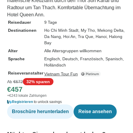
malerische Kreuzfahrt durch den Thoi Son Kanal und
Radtour um Tan Thach. Komfortable Übernachtung im
Hotel Queen Ann.
Reisedauer
9 Tage
Destinationen
Ho Chi Minh Stadt
, My Tho
, Mekong Delta
,
Da Nang
, Hoi An
, Tra Que
, Hanoi
, Halong
Bay
Alter
Alle Altersgruppen willkommen
Sprache
Englisch, Deutsch, Französisch, Spanisch,
Holländisch
Reiseveranstalter
Vietnam Tour Fun
Ab
€672
32% sparen
€457
+€243 lokale Zahlungen
Registrieren
to unlock savings
Broschüre herunterladen
Reise ansehen