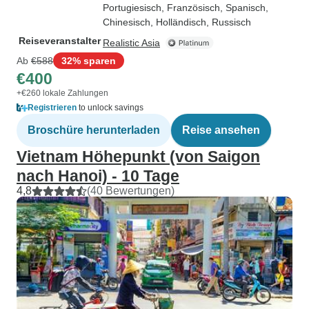
Portugiesisch, Französisch, Spanisch,
Chinesisch, Holländisch, Russisch
Reiseveranstalter
Realistic Asia
Ab
€588
32% sparen
€400
+€260 lokale Zahlungen
Registrieren
to unlock savings
Broschüre herunterladen
Reise ansehen
Vietnam Höhepunkt (von Saigon
nach Hanoi) - 10 Tage
4,8
(40 Bewertungen)