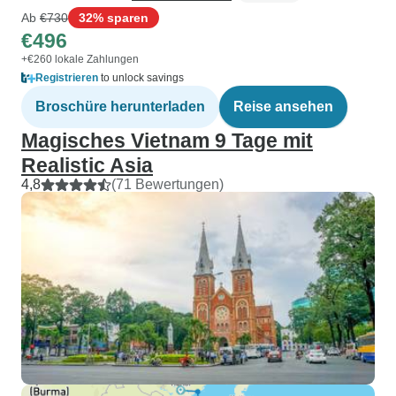
Ab
€730
32% sparen
€496
+€260 lokale Zahlungen
Registrieren
to unlock savings
Broschüre herunterladen
Reise ansehen
Magisches Vietnam 9 Tage mit
Realistic Asia
4,8
(71 Bewertungen)