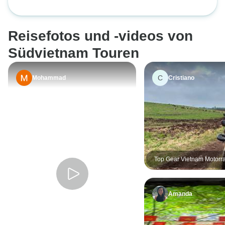
Erfahrung machte
Super Pauschalreise
Realistic Asia
Hotels waren gut 
sachkundigen Rei
Reisefotos und -videos von
seriösen Unterne
in zentralen Lag
Südvietnam Touren
über WhatsApp er
schnell geantwort
C
Mohammad
Cristiano
Änderungen organi
Fragen beantwortet
Diese Reise ist s
Top Gear Vietnam Motorr
Hanoi nach Saigon auf d
Minh Trail
Amanda