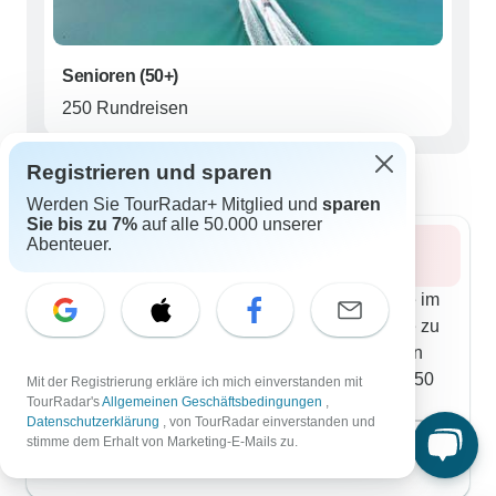
Senioren (50+)
250 Rundreisen
Beste Reisezeit für Südvietnam
Registrieren und sparen
Werden Sie TourRadar+ Mitglied und
sparen
Sie bis zu 7%
auf alle 50.000 unserer
Abenteuer.
Sommer 2026
Träumen Sie von einer Südvietnam Rundreise im
Sommer? Lesen Sie 3.736 Erfahrungsberichte zu
Reiseroute, Guide und Unterkünften und finden
Sie das beste Angebot für Sommer aus über 250
Mit der Registrierung erkläre ich mich einverstanden mit
TourRadar's
Allgemeinen Geschäftsbedingungen
,
geführten Gruppenreisen.
Datenschutzerklärung
, von TourRadar einverstanden und
August 2026
beliebt
stimme dem Erhalt von Marketing-E-Mails zu.
575 Rundreisen