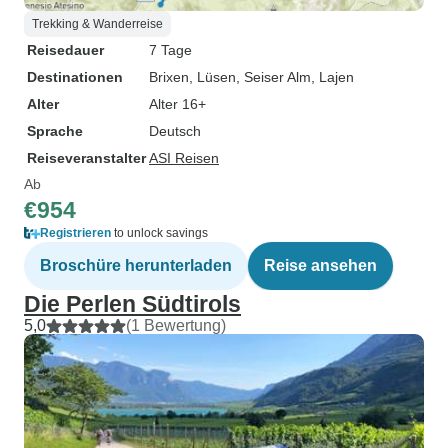
Trekking & Wanderreise
Reisedauer
7 Tage
Destinationen
Brixen
, Lüsen
, Seiser Alm
, Lajen
Alter
Alter 16+
Sprache
Deutsch
Reiseveranstalter
ASI Reisen
Ab
€954
Registrieren
to unlock savings
Broschüre herunterladen
Reise ansehen
Die Perlen Südtirols
5,0
(1 Bewertung)