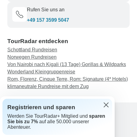
Rufen Sie uns an
+49 157 3599 5047
TourRadar entdecken
Schottland Rundreisen
Norwegen Rundreisen
Von Nairobi nach Kigali (13 Tage) Gorillas & Wildparks
Wonderland Kleingruppenreise
Rom, Florenz, Cinque Terre, Rom: Signature (4* Hotels)
klimaneutrale Rundreise mit dem Zug
Registrieren und sparen
Werden Sie TourRadar+ Mitglied und
sparen
Sie bis zu 7%
auf alle 50.000 unserer
Support
Abenteuer.
Kontakt
Deutschland +49 157 3599 5047