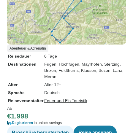
Abenteuer & Adrenalin
Reisedauer
8 Tage
Destinationen
Fügen
, Hochfügen
, Mayrhofen
, Sterzing
,
Brixen
, Feldthurns
, Klausen
, Bozen
, Lana
,
Meran
Alter
Alter 12+
Sprache
Deutsch
Reiseveranstalter
Feuer und Eis Touristik
Ab
€1.998
Registrieren
to unlock savings
Broschüre herunterladen
Reise ansehen