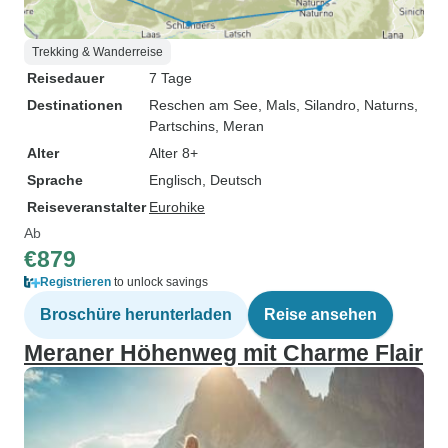
Trekking & Wanderreise
Reisedauer
7 Tage
Destinationen
Reschen am See
, Mals
, Silandro
, Naturns
,
Partschins
, Meran
Alter
Alter 8+
Sprache
Englisch, Deutsch
Reiseveranstalter
Eurohike
Ab
€879
Registrieren
to unlock savings
Broschüre herunterladen
Reise ansehen
Meraner Höhenweg mit Charme Flair