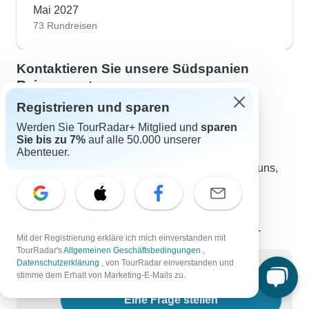
Mai 2027
73 Rundreisen
Kontaktieren Sie unsere Südspanien
Reiseexperten
Registrieren und sparen
Tetiana
T
Südspanien-Expert*in bei TourRadar
Werden Sie TourRadar+ Mitglied und
sparen
Sie bis zu 7%
auf alle 50.000 unserer
Tetiana ist Teil unseres erfahrenen Teams von
Abenteuer.
Südspanien Reiseexperten. Wenden Sie sich an uns,
um alle Ihre Fragen über Südspanien Rundreisen
beantwortet zu bekommen!
Wählen Sie aus 223+ Südspanien Reisen
1.097 verifizierte Bewertungen von TourRadar-
Mit der Registrierung erkläre ich mich einverstanden mit
Kunden
TourRadar's
Allgemeinen Geschäftsbedingungen
,
Datenschutzerklärung
, von TourRadar einverstanden und
Schreiben Sie uns eine Nachricht
stimme dem Erhalt von Marketing-E-Mails zu.
Eine Frage stellen