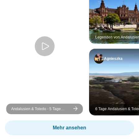
Legenden von Andalusien
Spaniens goldene Städte
Agnieszka
Andalusien & Toledo - 5 Tage
6 Tage Andalusien & Tole
dienstags
Madrid
Mehr ansehen