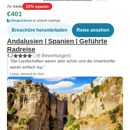
Ab
€445
10% sparen
€401
Registrieren
to unlock savings
Broschüre herunterladen
Reise ansehen
Andalusien | Spanien | Geführte
Radreise
4,2
(6 Bewertungen)
“Die Landschaften waren sehr schön und die Unterkünfte
waren einfach top.”
Leyla, verreist im Juni