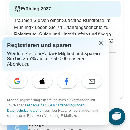
Frühling 2027
Träumen Sie von einer Südchina Rundreise im
Frühling? Lesen Sie 74 Erfahrungsberichte zu
Reiseroute, Guide und Unterkünften und finden
Sie das beste Angebot für Frühling aus über 162
Registrieren und sparen
geführten Gruppenreisen.
Werden Sie TourRadar+ Mitglied und
sparen
März 2027
beliebt
Sie bis zu 7%
auf alle 50.000 unserer
160 Rundreisen
Abenteuer.
April 2027
157 Rundreisen
Mai 2027
156 Rundreisen
Mit der Registrierung erkläre ich mich einverstanden mit
TourRadar's
Allgemeinen Geschäftsbedingungen
,
Kontaktieren Sie unsere Südchina
Datenschutzerklärung
, von TourRadar einverstanden und
Reiseexperten
stimme dem Erhalt von Marketing-E-Mails zu.
George
G