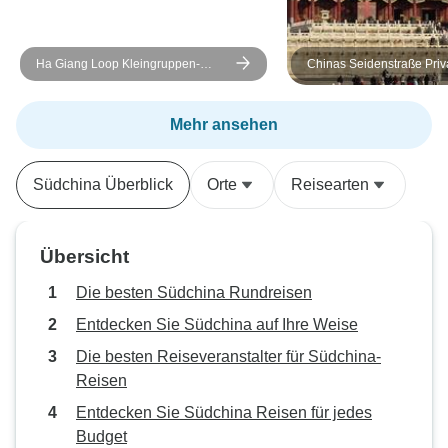
empfehlenswert für eine weniger
touristische Tour abseits der
Ha Giang Loop Kleingruppen-
Chinas Seidenstraße Priva
ausgetretenen Pfade und trotzdem
Motorradabenteuer ab Hanoi -
11 Tage
das Gefühl von Sicherheit und
Entdecken Sie sehenswerte Ziele
Komfort.
Mehr ansehen
Südchina Überblick
Orte
Reisearten
Übersicht
Die besten Südchina Rundreisen
Entdecken Sie Südchina auf Ihre Weise
Die besten Reiseveranstalter für Südchina-
Reisen
Entdecken Sie Südchina Reisen für jedes
Budget