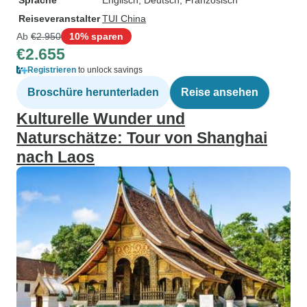
Sprache
Englisch, Deutsch, Französisch
Reiseveranstalter
TUI China
Ab
€2.950
10% sparen
€2.655
Registrieren
to unlock savings
Broschüre herunterladen
Reise ansehen
Kulturelle Wunder und
Naturschätze: Tour von Shanghai
nach Laos