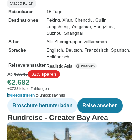
Stadt & Kultur
Reisedauer
16 Tage
Destinationen
Peking
, Xi'an
, Chengdu
, Guilin
,
Longsheng
, Yangshuo
, Hangzhou
,
Suzhou
, Shanghai
Alter
Alle Altersgruppen willkommen
Sprache
Englisch, Deutsch, Französisch, Spanisch,
Holländisch
Reiseveranstalter
Realistic Asia
Ab
€3.943
32% sparen
€2.682
+€738 lokale Zahlungen
Registrieren
to unlock savings
Broschüre herunterladen
Reise ansehen
Rundreise - Greater Bay Area