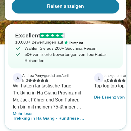
Reisen anzeigen
Excellent
10.000+ Bewertungen auf
Wählen Sie aus 200+ Südchina Reisen
50+ verifizierte Bewertungen von TourRadar-
Reisenden
AndrewPerry
•
gereist am April
Luís
•
gereist am 
A
L
5,0
5,0
Wir hatten fantastische Tage
Top top top top to
Trekking in Ha Giang Provinz mit
Die Essenz von Gu
Mr. Jack Führer und Son Fahrer.
Ich bin mit meinem 75-jährigen
Mehr lesen
Vater gereist und auf Wunsch
Trekking in Ha Giang - Rundreise (5
haben sie die Tour an unsere
Tage)
Bedürfnisse angepasst (kein zu