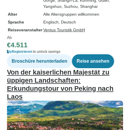
Gorge
, Shangri-La
, Kunming
, Guilin
,
Yangshuo
, Suzhou
, Shanghai
Alter
Alle Altersgruppen willkommen
Sprache
Englisch, Deutsch
Reiseveranstalter
Ventus Touristik GmbH
Ab
€4.511
Registrieren
to unlock savings
Broschüre herunterladen
Reise ansehen
Von der kaiserlichen Majestät zu
üppigen Landschaften:
Erkundungstour von Peking nach
Laos