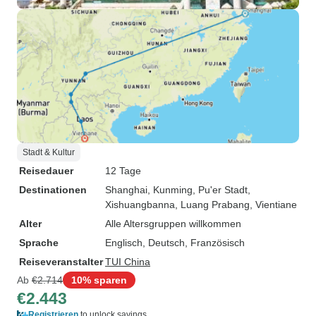
Stadt & Kultur
Reisedauer
12 Tage
Destinationen
Shanghai
, Kunming
, Pu'er Stadt
,
Xishuangbanna
, Luang Prabang
, Vientiane
Alter
Alle Altersgruppen willkommen
Sprache
Englisch, Deutsch, Französisch
Reiseveranstalter
TUI China
Ab
€2.714
10% sparen
€2.443
Registrieren
to unlock savings