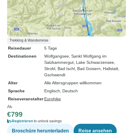
Trekking & Wanderreise
Reisedauer
5 Tage
Destinationen
Wolfgangsee
, Sankt Wolfgang im
Salzkammergut
, Lake Schwarzensee
,
Strobl
, Bad Ischl
, Bad Goisern
, Hallstatt
,
Gschwendt
Alter
Alle Altersgruppen willkommen
Sprache
Englisch, Deutsch
Reiseveranstalter
Eurohike
Ab
€799
Registrieren
to unlock savings
Broschüre herunterladen
Reise ansehen