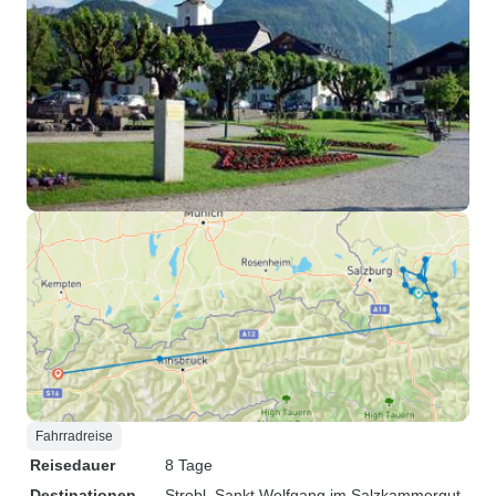
Fahrradreise
Reisedauer
8 Tage
Destinationen
Strobl
, Sankt Wolfgang im Salzkammergut
,