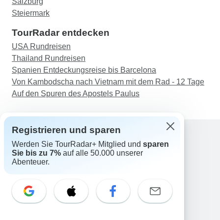
Salzburg
Steiermark
TourRadar entdecken
USA Rundreisen
Thailand Rundreisen
Spanien Entdeckungsreise bis Barcelona
Von Kambodscha nach Vietnam mit dem Rad - 12 Tage
Auf den Spuren des Apostels Paulus
Registrieren und sparen
Werden Sie TourRadar+ Mitglied und
sparen
Support
Sie bis zu 7%
auf alle 50.000 unserer
Kontakt
Abenteuer.
Deutschland +49 157 3599 5047
Österreich +43 720 116651
Schweiz +41 225 183 195
E-Mail: support@tourradar.com
Sprache auswählen