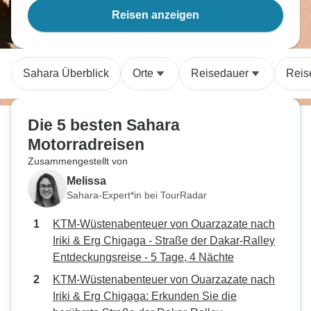
Reisen anzeigen
Sahara Überblick
Orte
Reisedauer
Reis
Die 5 besten Sahara
Motorradreisen
Zusammengestellt von
Melissa
Sahara-Expert*in bei TourRadar
KTM-Wüstenabenteuer von Ouarzazate nach
Iriki & Erg Chigaga - Straße der Dakar-Ralley
Entdeckungsreise - 5 Tage, 4 Nächte
KTM-Wüstenabenteuer von Ouarzazate nach
Iriki & Erg Chigaga: Erkunden Sie die