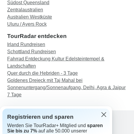
Südost Queensland
Zentralaustralien
Australien Westküste
Uluru / Ayers Rock
TourRadar entdecken
Irland Rundreisen
Schottland Rundreisen
Fahrrad Entdeckung Kultur Edelsteintempel &
Landschaften
Quer durch die Hebriden - 3 Tage
Goldenes Dreieck mit Taj Mahal bei
Sonnenuntergang/Sonnenaufgang, Delhi, Agra & Jaipur
7 Tage
Registrieren und sparen
Werden Sie TourRadar+ Mitglied und
sparen
Support
Sie bis zu 7%
auf alle 50.000 unserer