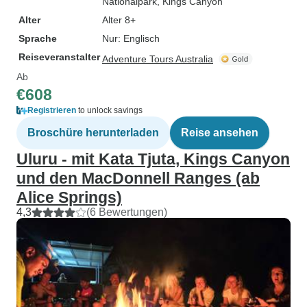
Nationalpark
, Kings Canyon
Alter
Alter 8+
Sprache
Nur: Englisch
Reiseveranstalter
Adventure Tours Australia
Ab
€608
Registrieren
to unlock savings
Broschüre herunterladen
Reise ansehen
Uluru - mit Kata Tjuta, Kings Canyon
und den MacDonnell Ranges (ab
Alice Springs)
4,3
(6 Bewertungen)