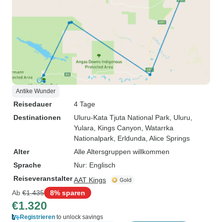
Antike Wunder
Reisedauer
4 Tage
Destinationen
Uluru-Kata Tjuta National Park
, Uluru
,
Yulara
, Kings Canyon
, Watarrka
Nationalpark
, Erldunda
, Alice Springs
Alter
Alle Altersgruppen willkommen
Sprache
Nur: Englisch
Reiseveranstalter
AAT Kings
Ab
€1.435
8% sparen
€1.320
Registrieren
to unlock savings