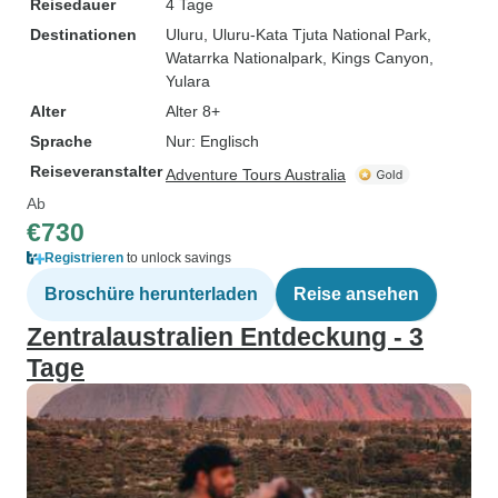
Reisedauer
4 Tage
Destinationen
Uluru
, Uluru-Kata Tjuta National Park
,
Watarrka Nationalpark
, Kings Canyon
,
Yulara
Alter
Alter 8+
Sprache
Nur: Englisch
Reiseveranstalter
Adventure Tours Australia
Ab
€730
Registrieren
to unlock savings
Broschüre herunterladen
Reise ansehen
Zentralaustralien Entdeckung - 3
Tage