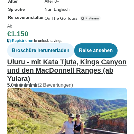
Alter
Alter 8+
Sprache
Nur: Englisch
Reiseveranstalter
On The Go Tours
Ab
€1.150
Registrieren
to unlock savings
Broschüre herunterladen
Reise ansehen
Uluru - mit Kata Tjuta, Kings Canyon
und den MacDonnell Ranges (ab
Yulara)
5,0
(2 Bewertungen)