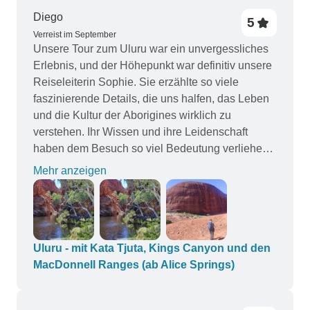
Diego
5
Verreist im September
Unsere Tour zum Uluru war ein unvergessliches
Erlebnis, und der Höhepunkt war definitiv unsere
Reiseleiterin Sophie. Sie erzählte so viele
faszinierende Details, die uns halfen, das Leben
und die Kultur der Aborigines wirklich zu
verstehen. Ihr Wissen und ihre Leidenschaft
haben dem Besuch so viel Bedeutung verliehen.
Darüber hinaus fühlten wir uns bei ihr während
Mehr anzeigen
der gesamten Reise sicher und gut aufgehoben.
Vielen Dank, Sophie, dass Sie diese Reise so
besonders gemacht haben!
Uluru - mit Kata Tjuta, Kings Canyon und den
MacDonnell Ranges (ab Alice Springs)