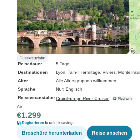
Flusskreuzfahrt
Reisedauer
5 Tage
Destinationen
Lyon
, Tain-l'Hermitage
, Viviers
, Montelima
Alter
Alle Altersgruppen willkommen
Sprache
Nur: Englisch
Reiseveranstalter
CroisiEurope River Cruises
Ab
€1.299
Registrieren
to unlock savings
Broschüre herunterladen
Reise ansehen