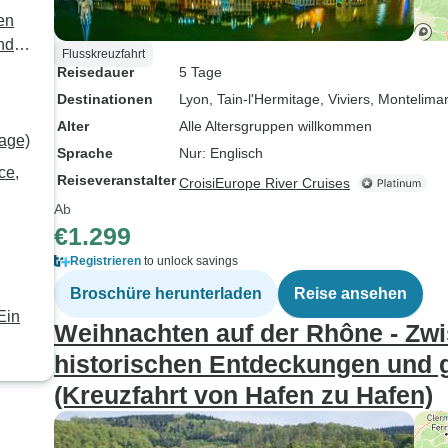
en
nd
Flusskreuzfahrt
afen
Reisedauer
5 Tage
Destinationen
Lyon
, Tain-l'Hermitage
, Viviers
, Montelima
Alter
Alle Altersgruppen willkommen
Tage)
Sprache
Nur: Englisch
ce,
Reiseveranstalter
CroisiEurope River Cruises
Ab
€1.299
Registrieren
to unlock savings
Broschüre herunterladen
Reise ansehen
Ein
Weihnachten auf der Rhône - Zwi
historischen Entdeckungen und
(Kreuzfahrt von Hafen zu Hafen)