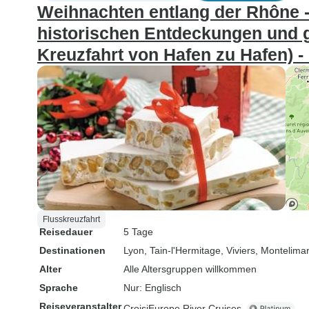
Weihnachten entlang der Rhône -
historischen Entdeckungen und
Kreuzfahrt von Hafen zu Hafen
Flusskreuzfahrt
Reisedauer
5 Tage
Destinationen
Lyon
, Tain-l'Hermitage
, Viviers
, Montelima
Alter
Alle Altersgruppen willkommen
Sprache
Nur: Englisch
Reiseveranstalter
CroisiEurope River Cruises