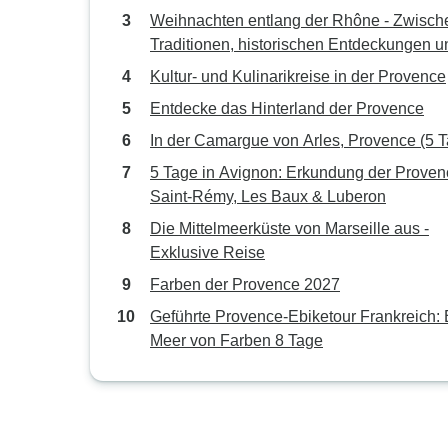
genussvollen Momenten (Kreuzfahrt von
Weihnachten entlang der Rhône - Zwisch
Hafen zu Hafen)
Traditionen, historischen Entdeckungen u
genussvollen Momenten Kreuzfahrt von H
Kultur- und Kulinarikreise in der Provence
zu Hafen) - RHONE PRINCESS
Entdecke das Hinterland der Provence
In der Camargue von Arles, Provence (5 
5 Tage in Avignon: Erkundung der Proven
Saint-Rémy, Les Baux & Luberon
Die Mittelmeerküste von Marseille aus -
Exklusive Reise
Farben der Provence 2027
Geführte Provence-Ebiketour Frankreich: 
Meer von Farben 8 Tage