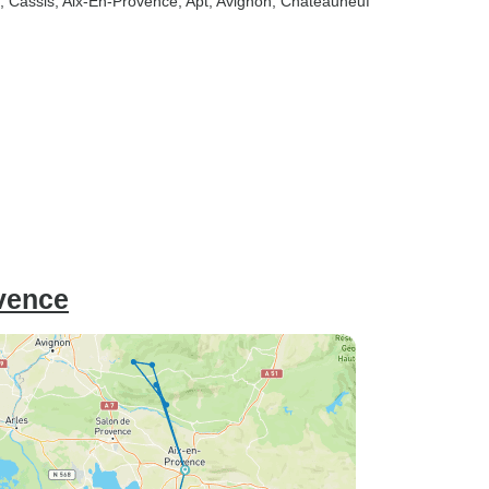
, Cassis
, Aix-En-Provence
, Apt
, Avignon
, Châteauneuf
vence