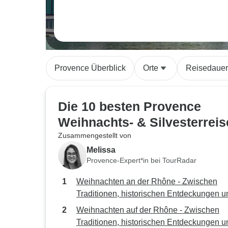
Provence Überblick
Orte
Reisedauer
Die 10 besten Provence
Weihnachts- & Silvesterrei
Zusammengestellt von
Melissa
Provence-Expert*in bei TourRadar
Weihnachten an der Rhône - Zwischen
Traditionen, historischen Entdeckungen u
genussvollen Momenten Kreuzfahrt von H
Weihnachten auf der Rhône - Zwischen
zu Hafen) - VAN GOGH II
Traditionen, historischen Entdeckungen u