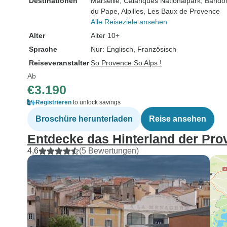
Destinationen
Marseille
, Calanques Nationalpark
, Bandol
du Pape
, Alpilles
, Les Baux de Provence
Alle Reiseziele ansehen
Alter
Alter 10+
Sprache
Nur: Englisch, Französisch
Reiseveranstalter
So Provence So Alps !
Ab
€3.190
Registrieren
to unlock savings
Broschüre herunterladen
Reise ansehen
Entdecke das Hinterland der Pro
4,6
(5 Bewertungen)