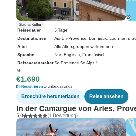
Stadt & Kultur
Reisedauer
5 Tage
Destinationen
Aix-En-Provence
, Bonnieux
, Lourmarin
, G
Alter
Alle Altersgruppen willkommen
Sprache
Nur: Englisch, Französisch
Reiseveranstalter
So Provence So Alps !
Ab
€1.690
Registrieren
to unlock savings
Broschüre herunterladen
Reise ansehen
In der Camargue von Arles, Prov
5,0
(1 Bewertung)