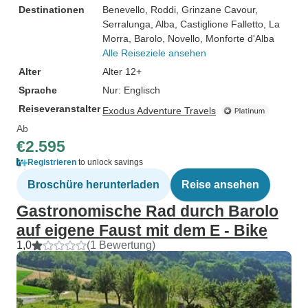
Destinationen
Benevello
, Roddi
, Grinzane Cavour
,
Serralunga
, Alba
, Castiglione Falletto
, La
Morra
, Barolo
, Novello
, Monforte d'Alba
Alle Reiseziele ansehen
Alter
Alter 12+
Sprache
Nur: Englisch
Reiseveranstalter
Exodus Adventure Travels
Ab
€2.595
Registrieren
to unlock savings
Broschüre herunterladen
Reise ansehen
Gastronomische Rad durch Barolo
auf eigene Faust mit dem E - Bike
1,0
(1 Bewertung)