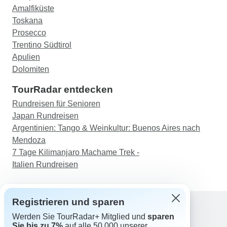
Amalfiküste
Toskana
Prosecco
Trentino Südtirol
Apulien
Dolomiten
TourRadar entdecken
Rundreisen für Senioren
Japan Rundreisen
Argentinien: Tango & Weinkultur: Buenos Aires nach
Mendoza
7 Tage Kilimanjaro Machame Trek -
Italien Rundreisen
Registrieren und sparen
Werden Sie TourRadar+ Mitglied und
sparen
Support
Sie bis zu 7%
auf alle 50.000 unserer