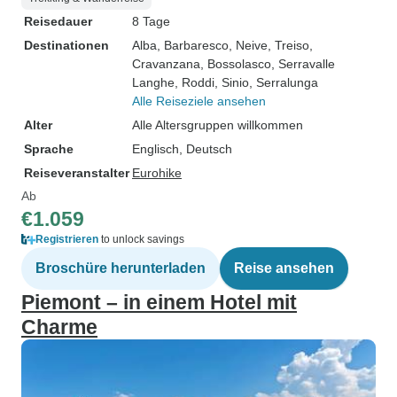
Reisedauer
8 Tage
Destinationen
Alba
, Barbaresco
, Neive
, Treiso
,
Cravanzana
, Bossolasco
, Serravalle
Langhe
, Roddi
, Sinio
, Serralunga
Alle Reiseziele ansehen
Alter
Alle Altersgruppen willkommen
Sprache
Englisch, Deutsch
Reiseveranstalter
Eurohike
Ab
€1.059
Registrieren
to unlock savings
Broschüre herunterladen
Reise ansehen
Piemont – in einem Hotel mit
Charme