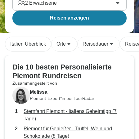
2
Erwachsene
Reisen anzeigen
Italien Überblick
Orte
Reisedauer
Reise
Die 10 besten Personalisierte
Piemont Rundreisen
Zusammengestellt von
Melissa
Piemont-Expert*in bei TourRadar
Sternfahrt Piemont - Italiens Geheimtipp (7
Tage)
Piemont für Genießer - Trüffel, Wein und
Schokolade (8 Tage)