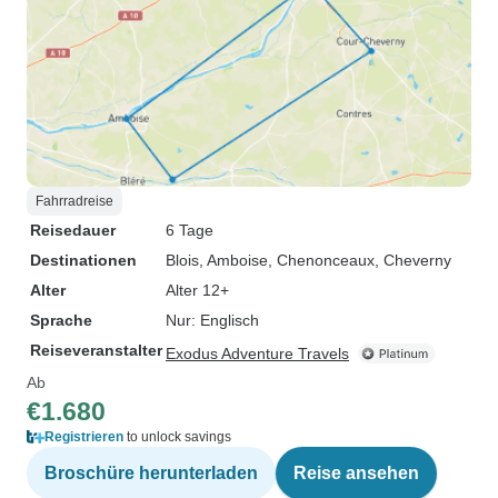
Fahrradreise
Reisedauer
6 Tage
Destinationen
Blois
, Amboise
, Chenonceaux
, Cheverny
Alter
Alter 12+
Sprache
Nur: Englisch
Reiseveranstalter
Exodus Adventure Travels
Ab
€1.680
Registrieren
to unlock savings
Broschüre herunterladen
Reise ansehen