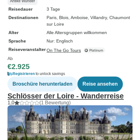
Antike Wunder
Reisedauer
3 Tage
Destinationen
Paris
, Blois
, Amboise
, Villandry
, Chaumont
sur Loire
Alter
Alle Altersgruppen willkommen
Sprache
Nur: Englisch
Reiseveranstalter
On The Go Tours
Ab
€2.925
Registrieren
to unlock savings
Broschüre herunterladen
Reise ansehen
Schlösser der Loire - Wanderreise
1,0
(1 Bewertung)