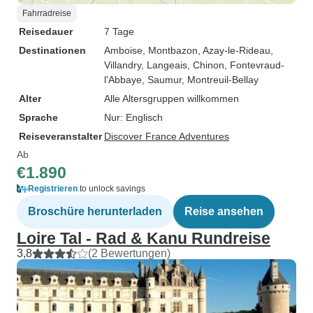
Fahrradreise
Reisedauer
7 Tage
Destinationen
Amboise
, Montbazon
, Azay-le-Rideau
,
Villandry
, Langeais
, Chinon
, Fontevraud-
l'Abbaye
, Saumur
, Montreuil-Bellay
Alter
Alle Altersgruppen willkommen
Sprache
Nur: Englisch
Reiseveranstalter
Discover France Adventures
Ab
€1.890
Registrieren
to unlock savings
Broschüre herunterladen
Reise ansehen
Loire Tal - Rad & Kanu Rundreise
3,8
(2 Bewertungen)