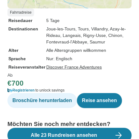
Fahrradreise
Reisedauer
5 Tage
Destinationen
Joue-les-Tours
, Tours
, Villandry
, Azay-le-
Rideau
, Langeais
, Rigny-Usse
, Chinon
,
Fontevraud-l'Abbaye
, Saumur
Alter
Alle Altersgruppen willkommen
Sprache
Nur: Englisch
Reiseveranstalter
Discover France Adventures
Ab
€700
Registrieren
to unlock savings
Broschüre herunterladen
Reise ansehen
Möchten Sie noch mehr entdecken?
Alle 23 Rundreisen ansehen