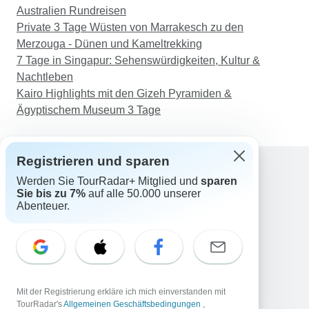
Australien Rundreisen
Private 3 Tage Wüsten von Marrakesch zu den
Merzouga - Dünen und Kameltrekking
7 Tage in Singapur: Sehenswürdigkeiten, Kultur &
Nachtleben
Kairo Highlights mit den Gizeh Pyramiden &
Ägyptischem Museum 3 Tage
Registrieren und sparen
Werden Sie TourRadar+ Mitglied und
sparen
Support
Sie bis zu 7%
auf alle 50.000 unserer
Kontakt
Abenteuer.
Deutschland +49 157 3599 5047
Österreich +43 720 116651
Schweiz +41 225 183 195
E-Mail: support@tourradar.com
Sprache auswählen
Mit der Registrierung erkläre ich mich einverstanden mit
EN
DE
ES
FR
NL
TourRadar's
Allgemeinen Geschäftsbedingungen
,