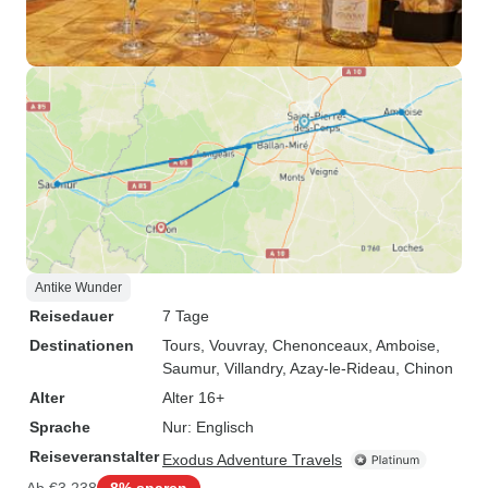
Antike Wunder
Reisedauer
7 Tage
Destinationen
Tours
, Vouvray
, Chenonceaux
, Amboise
,
Saumur
, Villandry
, Azay-le-Rideau
, Chinon
Alter
Alter 16+
Sprache
Nur: Englisch
Reiseveranstalter
Exodus Adventure Travels
Ab
€3.238
8% sparen