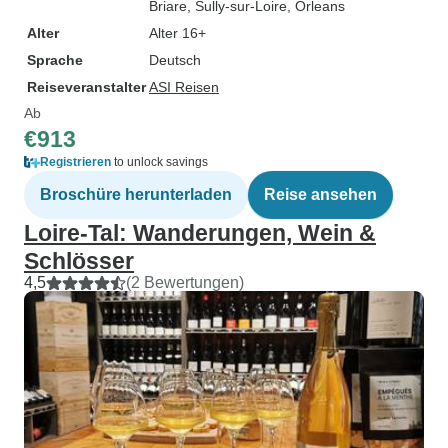
Briare
, Sully-sur-Loire
, Orleans
Alter
Alter 16+
Sprache
Deutsch
Reiseveranstalter
ASI Reisen
Ab
€913
Registrieren
to unlock savings
Broschüre herunterladen
Reise ansehen
Loire-Tal: Wanderungen, Wein &
Schlösser
4,5
(2 Bewertungen)