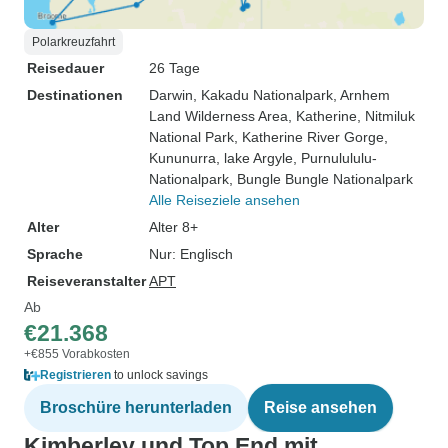
Polarkreuzfahrt
Reisedauer
26 Tage
Destinationen
Darwin
, Kakadu Nationalpark
, Arnhem
Land Wilderness Area
, Katherine
, Nitmiluk
National Park
, Katherine River Gorge
,
Kununurra
, lake Argyle
, Purnulululu-
Nationalpark
, Bungle Bungle Nationalpark
Alle Reiseziele ansehen
Alter
Alter 8+
Sprache
Nur: Englisch
Reiseveranstalter
APT
Ab
€21.368
+€855 Vorabkosten
Registrieren
to unlock savings
Broschüre herunterladen
Reise ansehen
Kimberley und Top End mit