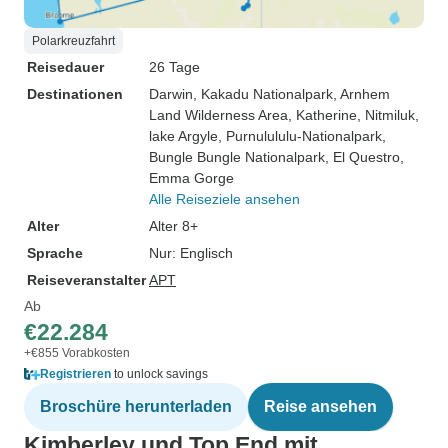
Polarkreuzfahrt
Reisedauer
26 Tage
Destinationen
Darwin
, Kakadu Nationalpark
, Arnhem
Land Wilderness Area
, Katherine
, Nitmiluk
,
lake Argyle
, Purnulululu-Nationalpark
,
Bungle Bungle Nationalpark
, El Questro
,
Emma Gorge
Alle Reiseziele ansehen
Alter
Alter 8+
Sprache
Nur: Englisch
Reiseveranstalter
APT
Ab
€22.284
+€855 Vorabkosten
Registrieren
to unlock savings
Broschüre herunterladen
Reise ansehen
Kimberley und Top End mit