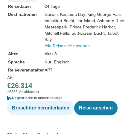
Reisedauer
24 Tage
Destinationen
Darwin
, Koolama Bay
, King George Falls
,
Vansittart Bucht
, Jar Island
, Ashmore Reef
Meerespark
, Prince Frederick Harbor
,
Mitchell Falls
, Süßwasser Bucht
, Talbot
Bay
Alle Reiseziele ansehen
Alter
Alter 8+
Sprache
Nur: Englisch
Reiseveranstalter
APT
Ab
€26.314
+€855 Vorabkosten
Registrieren
to unlock savings
Broschüre herunterladen
Reise ansehen