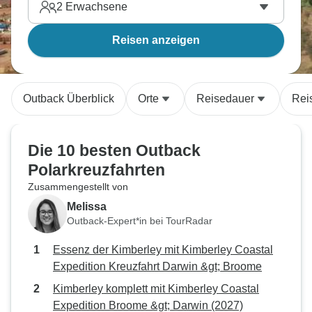
2
Erwachsene
Reisen anzeigen
Outback Überblick
Orte
Reisedauer
Rei
Die 10 besten Outback
Polarkreuzfahrten
Zusammengestellt von
Melissa
Outback-Expert*in bei TourRadar
Essenz der Kimberley mit Kimberley Coastal
Expedition Kreuzfahrt Darwin &gt; Broome
Kimberley komplett mit Kimberley Coastal
Expedition Broome &gt; Darwin (2027)