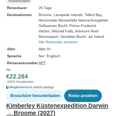
Polarkreuzfahrt
Reisedauer
26 Tage
Destinationen
Broome
, Lacepede Islands
, Talbot Bay
,
Horizontale Wasserfälle Naturschutzgebiet
,
Süßwasser Bucht
, Prince Frederick
Harbor
, Mitchell Falls
, Ashmore Reef
Meerespark
, Vansittart Bucht
, Jar Island
Alle Reiseziele ansehen
Alter
Alter 8+
Sprache
Nur: Englisch
Reiseveranstalter
APT
Ab
€22.284
+€855 Vorabkosten
Registrieren
to unlock savings
Broschüre herunterladen
Reise ansehen
Kimberley Küstenexpedition Darwin
→ Broome (2027)