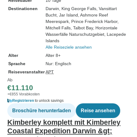
Reisedauer
10 Tage
Destinationen
Darwin
, King George Falls
, Vansittart
Bucht
, Jar Island
, Ashmore Reef
Meerespark
, Prince Frederick Harbor
,
Mitchell Falls
, Talbot Bay
, Horizontale
Wasserfälle Naturschutzgebiet
, Lacepede
Islands
Alle Reiseziele ansehen
Alter
Alter 8+
Sprache
Nur: Englisch
Reiseveranstalter
APT
Ab
€11.110
+€855 Vorabkosten
Registrieren
to unlock savings
Broschüre herunterladen
Reise ansehen
Kimberley komplett mit Kimberley
Coastal Expedition Darwin &gt;