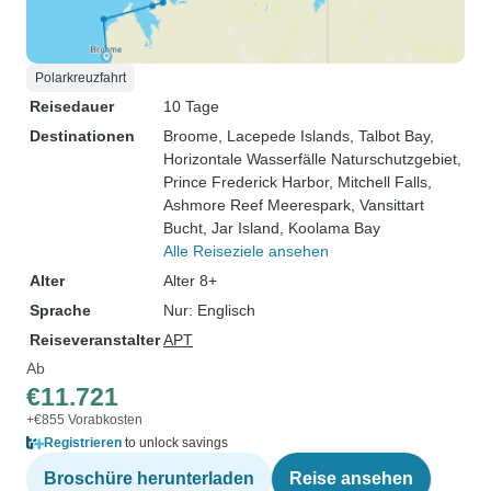
Polarkreuzfahrt
Reisedauer
10 Tage
Destinationen
Broome
, Lacepede Islands
, Talbot Bay
,
Horizontale Wasserfälle Naturschutzgebiet
,
Prince Frederick Harbor
, Mitchell Falls
,
Ashmore Reef Meerespark
, Vansittart
Bucht
, Jar Island
, Koolama Bay
Alle Reiseziele ansehen
Alter
Alter 8+
Sprache
Nur: Englisch
Reiseveranstalter
APT
Ab
€11.721
+€855 Vorabkosten
Registrieren
to unlock savings
Broschüre herunterladen
Reise ansehen