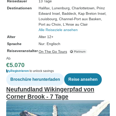
Reisedauer
13 Tage
Destinationen
Halifax
, Lunenburg
, Charlottetown
, Prinz
Edward Insel
, Baddeck
, Kap Breton Insel
,
Louisbourg
, Channel-Port aux Basken
,
Port au Choix
, L'Anse au Clair
Alle Reiseziele ansehen
Alter
Alter 12+
Sprache
Nur: Englisch
Reiseveranstalter
On The Go Tours
Ab
€5.070
Registrieren
to unlock savings
Broschüre herunterladen
Reise ansehen
Neufundland Wikingerpfad von
Corner Brook - 7 Tage