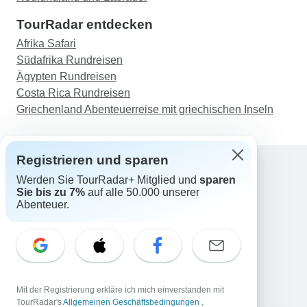
TourRadar entdecken
Afrika Safari
Südafrika Rundreisen
Ägypten Rundreisen
Costa Rica Rundreisen
Griechenland Abenteuerreise mit griechischen Inseln
Registrieren und sparen
Werden Sie TourRadar+ Mitglied und
sparen
Support
Sie bis zu 7%
auf alle 50.000 unserer
Kontakt
Abenteuer.
Deutschland +49 157 3599 5047
Österreich +43 720 116651
Schweiz +41 225 183 195
E-Mail: support@tourradar.com
Sprache auswählen
Mit der Registrierung erkläre ich mich einverstanden mit
EN
DE
ES
FR
NL
TourRadar's
Allgemeinen Geschäftsbedingungen
,