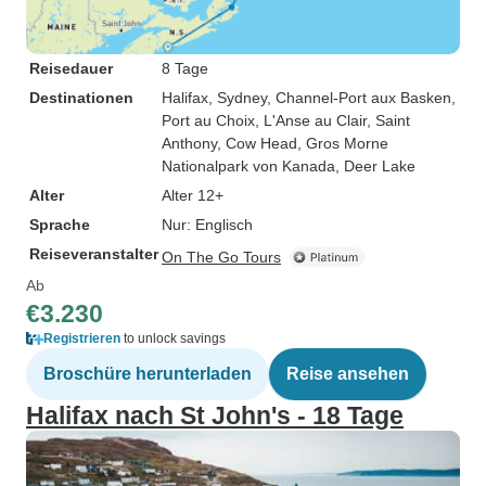
Reisedauer
8 Tage
Destinationen
Halifax
, Sydney
, Channel-Port aux Basken
,
Port au Choix
, L'Anse au Clair
, Saint
Anthony
, Cow Head
, Gros Morne
Nationalpark von Kanada
, Deer Lake
Alter
Alter 12+
Sprache
Nur: Englisch
Reiseveranstalter
On The Go Tours
Ab
€3.230
Registrieren
to unlock savings
Broschüre herunterladen
Reise ansehen
Halifax nach St John's - 18 Tage