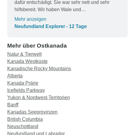
dafür entschädigt. Sie war sehr nett und sehr
hilfsbereit. Wir haben Wale und
Papageientaucher gesehen, aber keine Eisberge.
Mehr anzeigen
Nun ja, man kann nicht alles haben! Die Hotels
Neufundland Explorer - 12 Tage
waren schön und das Essen durchaus in
Ordnung.
Mehr über Ostkanada
Natur & Tierwelt
Kanada Westküste
Kanadische Rocky Mountains
Alberta
Kanada Prärie
Icefields Parkway
Yukon & Nordwest-Territorien
Banff
Kanadas Seeprovinzen
British Columbia
Neuschottland
Neufundland und Labrador