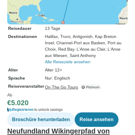
Reisedauer
13 Tage
Destinationen
Halifax
, Truro
, Antigonish
, Kap Breton
Insel
, Channel-Port aux Basken
, Port au
Choix
, Red Bay
, L'Anse au Clair
, L'Anse
aux Wiesen
, Saint Anthony
Alle Reiseziele ansehen
Alter
Alter 12+
Sprache
Nur: Englisch
Reiseveranstalter
On The Go Tours
Ab
€5.020
Registrieren
to unlock savings
Broschüre herunterladen
Reise ansehen
Neufundland Wikingerpfad von