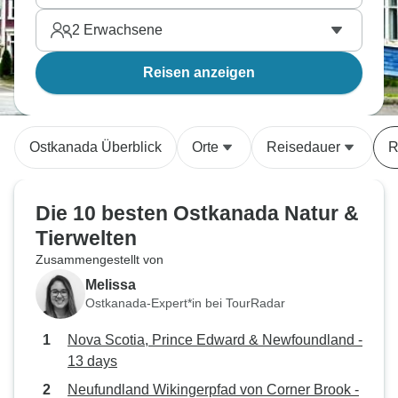
2
Erwachsene
Reisen anzeigen
Ostkanada Überblick
Orte
Reisedauer
R
Die 10 besten Ostkanada Natur &
Tierwelten
Zusammengestellt von
Melissa
Ostkanada-Expert*in bei TourRadar
Nova Scotia, Prince Edward & Newfoundland -
13 days
Neufundland Wikingerpfad von Corner Brook -