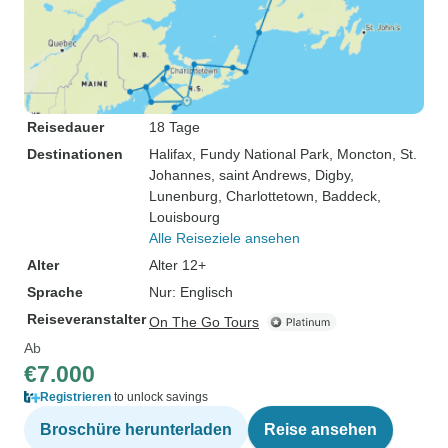
Reisedauer
18 Tage
Destinationen
Halifax
, Fundy National Park
, Moncton
, St.
Johannes
, saint Andrews
, Digby
,
Lunenburg
, Charlottetown
, Baddeck
,
Louisbourg
Alle Reiseziele ansehen
Alter
Alter 12+
Sprache
Nur: Englisch
Reiseveranstalter
On The Go Tours
Ab
€7.000
Registrieren
to unlock savings
Broschüre herunterladen
Reise ansehen