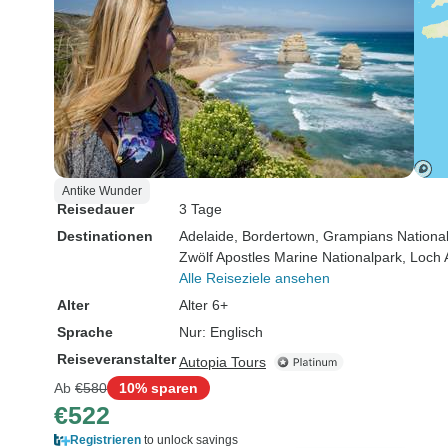
Antike Wunder
Reisedauer
3 Tage
Destinationen
Adelaide
, Bordertown
, Grampians Nationa
Zwölf Apostles Marine Nationalpark
, Loch
Alle Reiseziele ansehen
Alter
Alter 6+
Sprache
Nur: Englisch
Reiseveranstalter
Autopia Tours
Ab
€580
10% sparen
€522
Registrieren
to unlock savings