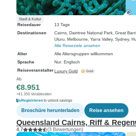
Stadt & Kultur
Reisedauer
13 Tage
Destinationen
Cairns
, Daintree National Park
, Great Barr
Uluru
, Melbourne
, Yarra Valley
, Sydney
, H
Alle Reiseziele ansehen
Alter
Alle Altersgruppen willkommen
Sprache
Nur: Englisch
Reiseveranstalter
Luxury Gold
Ab
€8.951
+€1.350 Vorabkosten
Registrieren
to unlock savings
Broschüre herunterladen
Reise ansehen
Queensland Cairns, Riff & Rege
4,7
(3 Bewertungen)