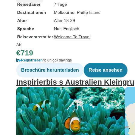
Reisedauer
7 Tage
Destinationen
Melbourne
, Phillip Island
Alter
Alter 18-39
Sprache
Nur: Englisch
Reiseveranstalter
Welcome To Travel
Ab
€719
Registrieren
to unlock savings
Broschüre herunterladen
Reise ansehen
Inspirierbis s Australien Kleingr