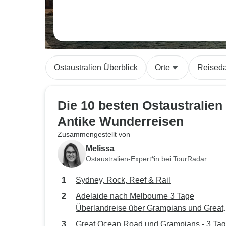
Ostaustralien Überblick
Orte
Reised
Die 10 besten Ostaustralien
Antike Wunderreisen
Zusammengestellt von
Melissa
Ostaustralien-Expert*in bei TourRadar
Sydney, Rock, Reef & Rail
Adelaide nach Melbourne 3 Tage
Überlandreise über Grampians und Great
Ocean Road
Great Ocean Road und Grampians - 3 Ta