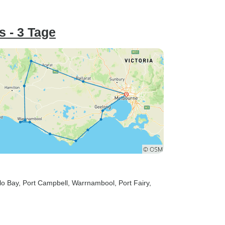
 - 3 Tage
llo Bay
, Port Campbell
, Warrnambool
, Port Fairy
,