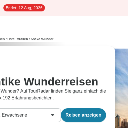
Endet:
12 Aug, 2026
sen
/
Ostaustralien
/
Antike Wunder
ntike Wunderreisen
e Wunder? Auf TourRadar finden Sie ganz einfach die
 192 Erfahrungsberichten.
2
Erwachsene
Reisen anzeigen