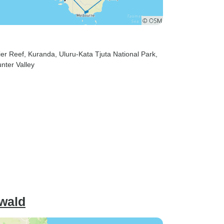
ier Reef
, Kuranda
, Uluru-Kata Tjuta National Park
,
unter Valley
nwald