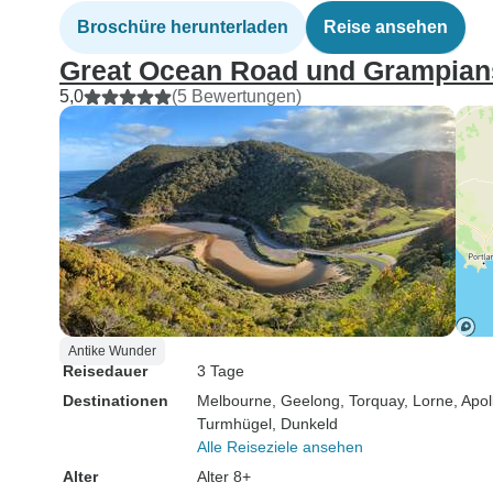
Broschüre herunterladen
Reise ansehen
Great Ocean Road und Grampians
5,0
(5 Bewertungen)
Antike Wunder
Reisedauer
3 Tage
Destinationen
Melbourne
, Geelong
, Torquay
, Lorne
, Apo
Turmhügel
, Dunkeld
Alle Reiseziele ansehen
Alter
Alter 8+