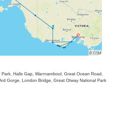
l Park
, Halls Gap
, Warrnambool
, Great Ocean Road
,
 Ard Gorge
, London Bridge
, Great Otway National Park