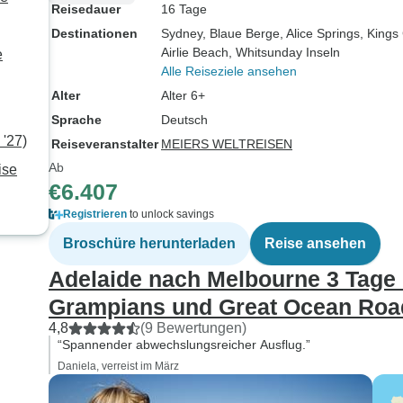
Reisedauer
16 Tage
Destinationen
Sydney
, Blaue Berge
, Alice Springs
, Kings
Airlie Beach
, Whitsunday Inseln
e
Alle Reiseziele ansehen
Alter
Alter 6+
Sprache
Deutsch
 '27)
Reiseveranstalter
MEIERS WELTREISEN
Ab
ise
€6.407
Registrieren
to unlock savings
Broschüre herunterladen
Reise ansehen
Adelaide nach Melbourne 3 Tage 
Grampians und Great Ocean Roa
4,8
(9 Bewertungen)
“Spannender abwechslungsreicher Ausflug.”
Daniela, verreist im März