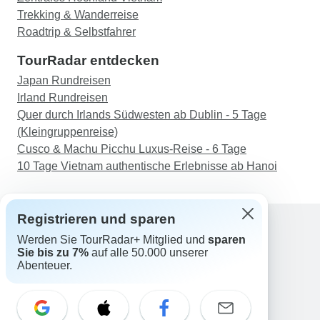
Trekking & Wanderreise
Roadtrip & Selbstfahrer
TourRadar entdecken
Japan Rundreisen
Irland Rundreisen
Quer durch Irlands Südwesten ab Dublin - 5 Tage
(Kleingruppenreise)
Cusco & Machu Picchu Luxus-Reise - 6 Tage
10 Tage Vietnam authentische Erlebnisse ab Hanoi
Registrieren und sparen
Werden Sie TourRadar+ Mitglied und
sparen
Support
Sie bis zu 7%
auf alle 50.000 unserer
Kontakt
Abenteuer.
Deutschland +49 157 3599 5047
Österreich +43 720 116651
Schweiz +41 225 183 195