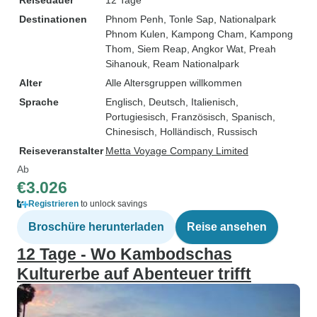
Reisedauer
12 Tage
Destinationen
Phnom Penh
, Tonle Sap
, Nationalpark
Phnom Kulen
, Kampong Cham
, Kampong
Thom
, Siem Reap
, Angkor Wat
, Preah
Sihanouk
, Ream Nationalpark
Alter
Alle Altersgruppen willkommen
Sprache
Englisch, Deutsch, Italienisch,
Portugiesisch, Französisch, Spanisch,
Chinesisch, Holländisch, Russisch
Reiseveranstalter
Metta Voyage Company Limited
Ab
€3.026
Registrieren
to unlock savings
Broschüre herunterladen
Reise ansehen
12 Tage - Wo Kambodschas
Kulturerbe auf Abenteuer trifft