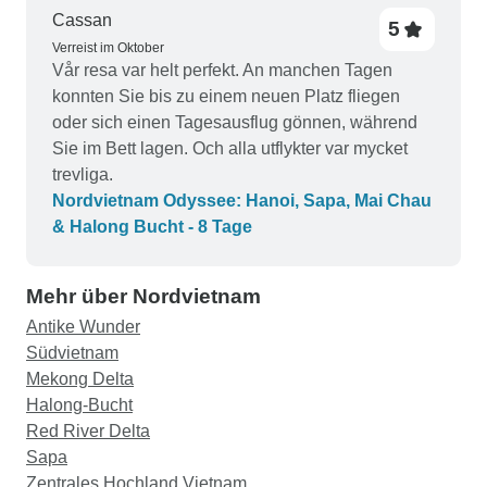
haben unsere Zeit in Vietnam sehr genossen und
auf unsere Präferenzen zugeschnitten. Wir
Cassan
5
planen bereits, in naher Zukunft
empfehlen Conical Travel Team, professionellen
Verreist im Oktober
wiederzukommen, um mehr von Ihrem schönen
Reiseleiter (wir würden auch unsere nächsten
Vår resa var helt perfekt. An manchen Tagen
Land zu erkunden. Vielen Dank, Legend Travel
Reisen mit ihnen machen)
konnten Sie bis zu einem neuen Platz fliegen
Group, für eine fantastische Reise!
oder sich einen Tagesausflug gönnen, während
Sie im Bett lagen. Och alla utflykter var mycket
trevliga.
Nordvietnam Odyssee: Hanoi, Sapa, Mai Chau
& Halong Bucht - 8 Tage
Mehr über Nordvietnam
Antike Wunder
Südvietnam
Mekong Delta
Halong-Bucht
Red River Delta
Sapa
Zentrales Hochland Vietnam