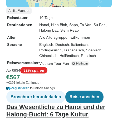
Antike Wunder
Reisedauer
10 Tage
Destinationen
Hanoi
, Ninh Binh
, Sapa
, Ta Van
, Su Pan
,
Halong Bay
, Siem Reap
Alter
Alle Altersgruppen willkommen
Sprache
Englisch, Deutsch, Italienisch,
Portugiesisch, Französisch, Spanisch,
Chinesisch, Holländisch, Russisch
Reiseveranstalter
Vietnam Tour Fun
Ab
€834
32% sparen
€567
+€391 lokale Zahlungen
Registrieren
to unlock savings
Broschüre herunterladen
Reise ansehen
Das Wesentliche zu Hanoi und der
Halong-Bucht: 6 Tage Kultur,