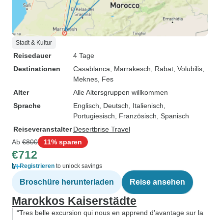
Stadt & Kultur
Reisedauer
4 Tage
Destinationen
Casablanca
, Marrakesch
, Rabat
, Volubilis
,
Meknes
, Fes
Alter
Alle Altersgruppen willkommen
Sprache
Englisch, Deutsch, Italienisch,
Portugiesisch, Französisch, Spanisch
Reiseveranstalter
Desertbrise Travel
Ab
€800
11% sparen
€712
Registrieren
to unlock savings
Broschüre herunterladen
Reise ansehen
Marokkos Kaiserstädte
“Tres belle excursion qui nous en apprend d'avantage sur la