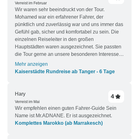
Verreist im Februar
Wir waren sehr beeindruckt von der Tour.
Mohamed war ein erfahrener Fahrer, der
pünktlich und zuverlässig war und uns immer das
Gefühl gab, sicher und komfortabel zu sein. Die
einzelnen Reiseleiter in den großen
Hauptstädten waren ausgezeichnet. Sie passten
die Tour gerne an unsere besonderen Interessen
an, ohne dabei den Überblick zu verlieren. Es
Mehr anzeigen
gab einige kleine Abweichungen von der Tour,
Kaiserstädte Rundreise ab Tanger - 6 Tage
wie z.B. die Hauptmoschee in Casablanca, die
an diesem Tag für Touristen geschlossen war, so
dass wir sie nicht von innen besichtigen konnten,
Hary
4
aber DesertBrise organisierte dann als Ausgleich
Verreist im Mai
einen Kamelritt oder eine Quad-Tour, was unnötig
Wir empfehlen einen guten Fahrer-Guide Sein
war, aber sehr geschätzt wurde. Die Riads
Name ist Mr.ADNANE. Er ist ausgezeichnet.
übertrafen meine Erwartungen und waren rundum
Komplettes Marokko (ab Marrakesch)
ausgezeichnet. Insgesamt eine sehr gute und
angenehme Erfahrung. Ich würde DesertBrise auf