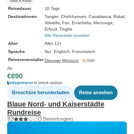
Stadt & Kultur
Reisedauer
10 Tage
Destinationen
Tangier
, Chefchaouen
, Casablanca
, Rabat
,
Volubilis
, Fes
, Errachidia
, Merzouga
,
Erfoud
, Tinghir
Alle Reiseziele ansehen
Alter
Alter 12+
Sprache
Nur: Englisch, Französisch
Reiseveranstalter
Discover Morocco
Ab
€890
Registrieren
to unlock savings
Broschüre herunterladen
Reise ansehen
Blaue Nord- und Kaiserstädte
Rundreise
3,3
(3 Bewertungen)