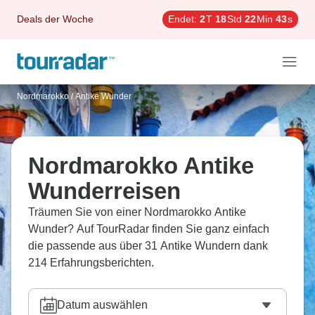
Deals der Woche
Endet:
2
T
18
Std
22
Min
42
s
Nordmarokko
/
Antike Wunder
Nordmarokko Antike
Wunderreisen
Träumen Sie von einer Nordmarokko Antike
Wunder? Auf TourRadar finden Sie ganz einfach
die passende aus über 31 Antike Wundern dank
214 Erfahrungsberichten.
Datum auswählen