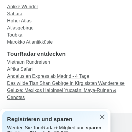
Antike Wunder
Sahara
Hoher Atlas
Atlasgebirge
Toubkal
Marokko Atlantikküste
TourRadar entdecken
Vietnam Rundreisen
Afrika Safari
Andalusien Express ab Madrid - 4 Tage
Das wilde Tian Shan Gebirge in Kirgisistan Wanderreise
Geluxe: Mexikos Halbinsel Yucatán: Maya-Ruinen &
Cenotes
Registrieren und sparen
Werden Sie TourRadar+ Mitglied und
sparen
Support