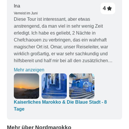
jeden Fall weiter empfehlen.
Ina
4
Verreist im Juni
Diese Tour ist interessant, aber etwas
anstrengend, da man viel in sehr wenig Zeit
erledigt. Ich habe es geliebt, 2 Nächte in
Chefchaouen zu verbringen, das ein wahrhaft
magischer Ort ist. Omar, unser Reiseleiter, war
wirklich großartig, er war sehr sachkundig und
hilfsbereit und half mir bei all den zusätzlichen
Dingen, die ich machen wollte. Die Hotels sind in
Mehr anzeigen
Ordnung, besonders wenn Sie Boutique-Hotels
mit traditionellem Ambiente mögen. Die
Restaurants waren ein Wechselbad der Gefühle -
einige waren absolut fantastisch (wie das in
Chefchaouen) und andere nicht so gut (in den
Kaiserliches Marokko & Die Blaue Stadt - 8
Bergen gibt es nicht viele Restaurants).
Tage
Insgesamt bin ich wirklich froh, dass ich diese
Tour gewählt habe.
Mehr über Nordmarokko