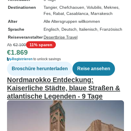
Destinationen
Tangier
, Chefchaouen
, Volubilis
, Meknes
,
Fes
, Rabat
, Casablanca
, Marrakesch
Alter
Alle Altersgruppen willkommen
Sprache
Englisch, Deutsch, Italienisch, Französisch
Reiseveranstalter
Desertbrise Travel
Ab
€2.100
11% sparen
€1.869
Registrieren
to unlock savings
Broschüre herunterladen
Reise ansehen
Nordmarokko Entdeckung:
Kaiserliche Städte, blaue Straßen &
atlantische Legenden - 9 Tage