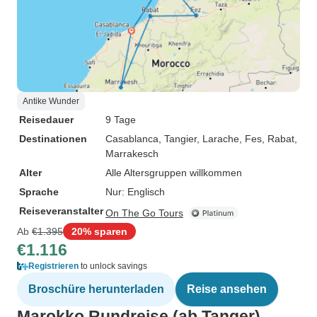
Antike Wunder
Reisedauer
9 Tage
Destinationen
Casablanca
, Tangier
, Larache
, Fes
, Rabat
,
Marrakesch
Alter
Alle Altersgruppen willkommen
Sprache
Nur: Englisch
Reiseveranstalter
On The Go Tours
Ab
€1.395
20% sparen
€1.116
Registrieren
to unlock savings
Broschüre herunterladen
Reise ansehen
Marokko Rundreise (ab Tanger)