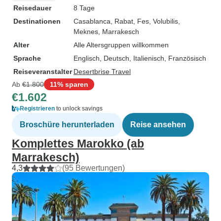
Reisedauer
8 Tage
Destinationen
Casablanca
, Rabat
, Fes
, Volubilis
,
Meknes
, Marrakesch
Alter
Alle Altersgruppen willkommen
Sprache
Englisch, Deutsch, Italienisch, Französisch
Reiseveranstalter
Desertbrise Travel
Ab
€1.800
11% sparen
€1.602
Registrieren
to unlock savings
Broschüre herunterladen
Reise ansehen
Komplettes Marokko (ab
Marrakesch)
4,3
(95 Bewertungen)