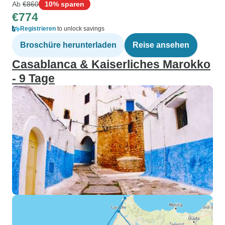
Ab
€860
10% sparen
€774
Registrieren
to unlock savings
Broschüre herunterladen
Reise ansehen
Casablanca & Kaiserliches Marokko
- 9 Tage