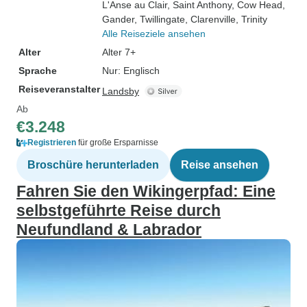
L'Anse au Clair
, Saint Anthony
, Cow Head
,
Gander
, Twillingate
, Clarenville
, Trinity
Alle Reiseziele ansehen
Alter
Alter 7+
Sprache
Nur: Englisch
Reiseveranstalter
Landsby
Ab
€3.248
Registrieren
für große Ersparnisse
Broschüre herunterladen
Reise ansehen
Fahren Sie den Wikingerpfad: Eine
selbstgeführte Reise durch
Neufundland & Labrador