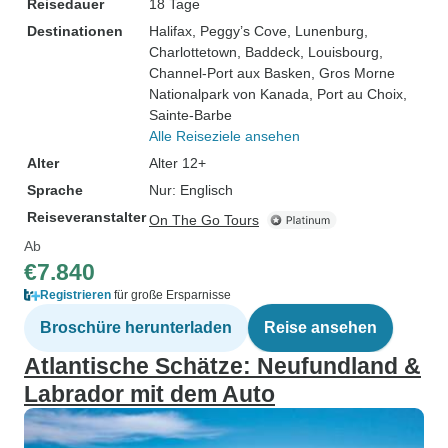
Reisedauer
18 Tage
Destinationen
Halifax
, Peggy’s Cove
, Lunenburg
,
Charlottetown
, Baddeck
, Louisbourg
,
Channel-Port aux Basken
, Gros Morne
Nationalpark von Kanada
, Port au Choix
,
Sainte-Barbe
Alle Reiseziele ansehen
Alter
Alter 12+
Sprache
Nur: Englisch
Reiseveranstalter
On The Go Tours
Ab
€7.840
Registrieren
für große Ersparnisse
Broschüre herunterladen
Reise ansehen
Atlantische Schätze: Neufundland &
Labrador mit dem Auto