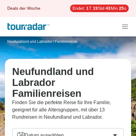
Deals der Woche
Endet:
1
T
19
Std
43
Min
24
s
Neufundland und Labrador
/
Familienreise
Neufundland und
Labrador
Familienreisen
Finden Sie die perfekte Reise für Ihre Familie,
geeignet für alle Altersgruppen, mit über 13
Rundreisen in Neufundland und Labrador.
Datum auswählen