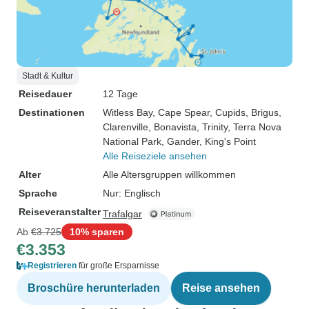
Stadt & Kultur
Reisedauer
12 Tage
Destinationen
Witless Bay
, Cape Spear
, Cupids
, Brigus
,
Clarenville
, Bonavista
, Trinity
, Terra Nova
National Park
, Gander
, King's Point
Alle Reiseziele ansehen
Alter
Alle Altersgruppen willkommen
Sprache
Nur: Englisch
Reiseveranstalter
Trafalgar
Ab
€3.725
10% sparen
€3.353
Registrieren
für große Ersparnisse
Broschüre herunterladen
Reise ansehen