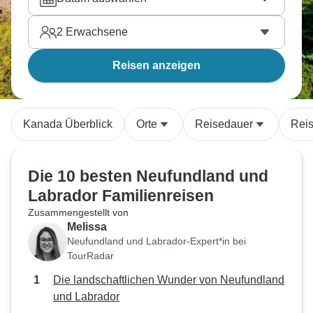
2
Erwachsene
Reisen anzeigen
Kanada Überblick
Orte
Reisedauer
Reis
Die 10 besten Neufundland und
Labrador Familienreisen
Zusammengestellt von
Melissa
Neufundland und Labrador-Expert*in bei
TourRadar
Die landschaftlichen Wunder von Neufundland
und Labrador