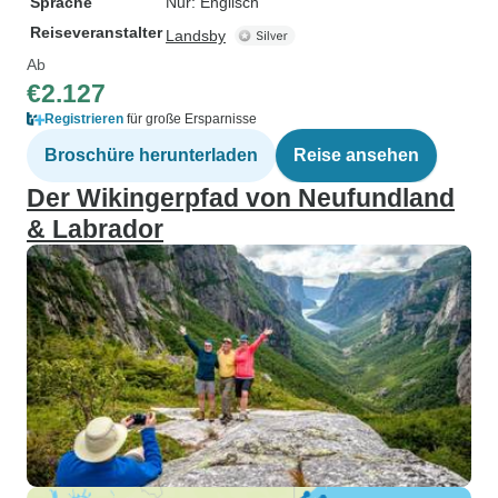
Sprache
Nur: Englisch
Reiseveranstalter
Landsby
Ab
€2.127
Registrieren
für große Ersparnisse
Broschüre herunterladen
Reise ansehen
Der Wikingerpfad von Neufundland
& Labrador