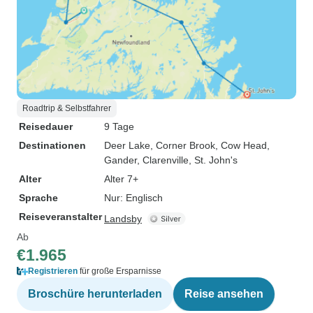
Roadtrip & Selbstfahrer
Reisedauer
9 Tage
Destinationen
Deer Lake
, Corner Brook
, Cow Head
,
Gander
, Clarenville
, St. John's
Alter
Alter 7+
Sprache
Nur: Englisch
Reiseveranstalter
Landsby
Ab
€1.965
Registrieren
für große Ersparnisse
Broschüre herunterladen
Reise ansehen