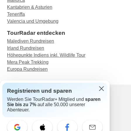
Mallorca
Kantabrien & Asturien
Teneriffa
Valencia und Umgebung
TourRadar entdecken
Malediven Rundreisen
Irland Rundreisen
Höhepunkte Indiens inkl. Wildlife Tour
Mera Peak Trekking
Europa Rundreisen
Registrieren und sparen
Werden Sie TourRadar+ Mitglied und
sparen
Support
Sie bis zu 7%
auf alle 50.000 unserer
Kontakt
Abenteuer.
Deutschland +49 157 3599 5047
Österreich +43 720 116651
Schweiz +41 225 183 195