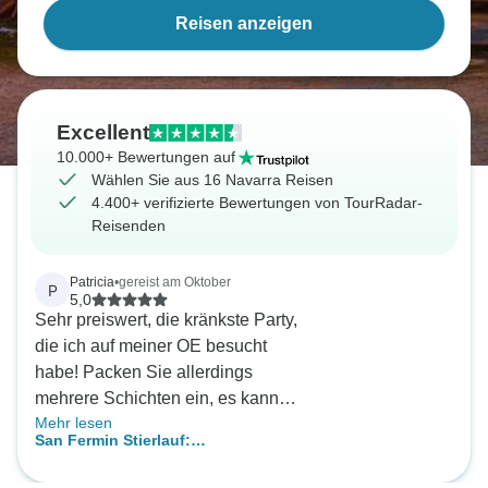
Reisen anzeigen
Excellent
10.000+ Bewertungen auf
Wählen Sie aus 16 Navarra Reisen
4.400+ verifizierte Bewertungen von TourRadar-
Reisenden
Patricia
•
gereist am Oktober
P
5,0
Sehr preiswert, die kränkste Party,
die ich auf meiner OE besucht
habe! Packen Sie allerdings
mehrere Schichten ein, es kann
Mehr lesen
kalt und nass werden.
San Fermin Stierlauf:
Eröffnungszeremonie aus Lissabon