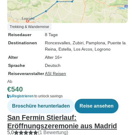
Trekking & Wanderreise
Reisedauer
8 Tage
Destinationen
Roncesvalles
, Zubiri
, Pamplona
, Puente la
Reina
, Estella
, Los Arcos
, Logrono
Alter
Alter 16+
Sprache
Deutsch
Reiseveranstalter
ASI Reisen
Ab
€540
Registrieren
to unlock savings
Broschüre herunterladen
Reise ansehen
San Fermin Stierlauf:
Eröffnungszeremonie aus Madrid
5,0
(1 Bewertung)