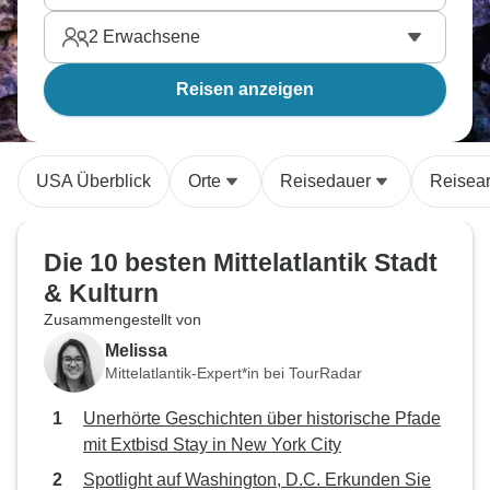
2
Erwachsene
Reisen anzeigen
USA Überblick
Orte
Reisedauer
Reisear
Die 10 besten Mittelatlantik Stadt
& Kulturn
Zusammengestellt von
Melissa
Mittelatlantik-Expert*in bei TourRadar
Unerhörte Geschichten über historische Pfade
mit Extbisd Stay in New York City
Spotlight auf Washington, D.C. Erkunden Sie