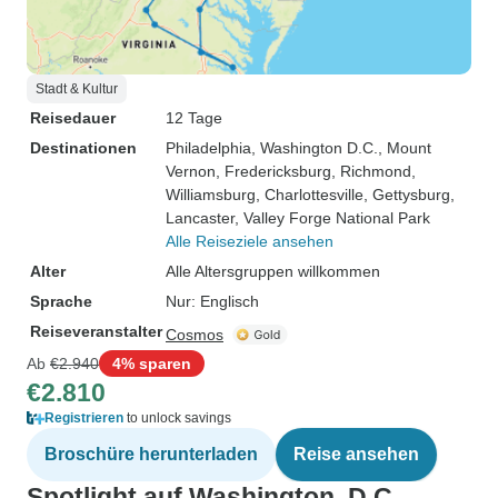
Stadt & Kultur
Reisedauer
12 Tage
Destinationen
Philadelphia
, Washington D.C.
, Mount
Vernon
, Fredericksburg
, Richmond
,
Williamsburg
, Charlottesville
, Gettysburg
,
Lancaster
, Valley Forge National Park
Alle Reiseziele ansehen
Alter
Alle Altersgruppen willkommen
Sprache
Nur: Englisch
Reiseveranstalter
Cosmos
Ab
€2.940
4% sparen
€2.810
Registrieren
to unlock savings
Broschüre herunterladen
Reise ansehen
Spotlight auf Washington, D.C.