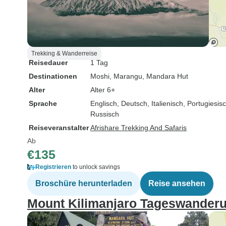
Trekking & Wanderreise
Reisedauer
1 Tag
Destinationen
Moshi
, Marangu
, Mandara Hut
Alter
Alter 6+
Sprache
Englisch, Deutsch, Italienisch, Portugiesi
Russisch
Reiseveranstalter
Afrishare Trekking And Safaris
Ab
€135
Registrieren
to unlock savings
Broschüre herunterladen
Reise ansehen
Mount Kilimanjaro Tageswander