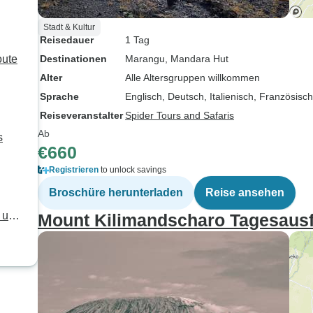
Stadt & Kultur
Reisedauer
1 Tag
oute
Destinationen
Marangu
, Mandara Hut
Alter
Alle Altersgruppen willkommen
Sprache
Englisch, Deutsch, Italienisch, Französisch
Reiseveranstalter
Spider Tours and Safaris
Ab
s
€660
Registrieren
to unlock savings
Broschüre herunterladen
Reise ansehen
Mount Kilimandscharo Tagesausf