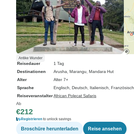
Antike Wunder
Reisedauer
1 Tag
Destinationen
Arusha
, Marangu
, Mandara Hut
Alter
Alter 7+
Sprache
Englisch, Deutsch, Italienisch, Französisch
Reiseveranstalter
African Polecat Safaris
Ab
€212
Registrieren
to unlock savings
Broschüre herunterladen
Reise ansehen