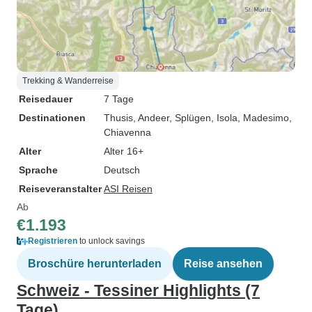
Trekking & Wanderreise
Reisedauer
7 Tage
Destinationen
Thusis
, Andeer
, Splügen
, Isola
, Madesimo
,
Chiavenna
Alter
Alter 16+
Sprache
Deutsch
Reiseveranstalter
ASI Reisen
Ab
€1.193
Registrieren
to unlock savings
Broschüre herunterladen
Reise ansehen
Schweiz - Tessiner Highlights (7
Tage)