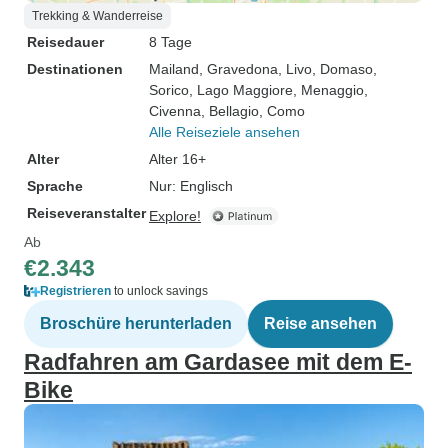
Trekking & Wanderreise
Reisedauer
8 Tage
Destinationen
Mailand
, Gravedona
, Livo
, Domaso
,
Sorico
, Lago Maggiore
, Menaggio
,
Civenna
, Bellagio
, Como
Alle Reiseziele ansehen
Alter
Alter 16+
Sprache
Nur: Englisch
Reiseveranstalter
Explore!
Ab
€2.343
Registrieren
to unlock savings
Broschüre herunterladen
Reise ansehen
Radfahren am Gardasee mit dem E-
Bike