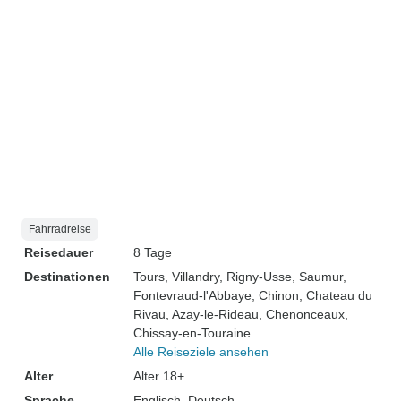
Fahrradreise
Reisedauer
8 Tage
Destinationen
Tours
, Villandry
, Rigny-Usse
, Saumur
,
Fontevraud-l'Abbaye
, Chinon
, Chateau du
Rivau
, Azay-le-Rideau
, Chenonceaux
,
Chissay-en-Touraine
Alle Reiseziele ansehen
Alter
Alter 18+
Sprache
Englisch, Deutsch