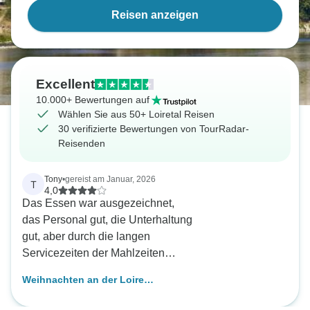
Reisen anzeigen
Excellent
10.000+ Bewertungen auf
Wählen Sie aus 50+ Loiretal Reisen
30 verifizierte Bewertungen von TourRadar-
Reisenden
Tony
•
gereist am Januar, 2026
T
4,0
Das Essen war ausgezeichnet,
das Personal gut, die Unterhaltung
gut, aber durch die langen
Servicezeiten der Mahlzeiten
eingeschränkt; als das Essen
Weihnachten an der Loire
vorbei war, waren die meisten zu
(Kreuzfahrt von Hafen zu Hafen)
müde, um die Unterhaltung zu