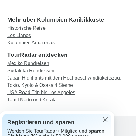
Mehr über Kolumbien Karibikküste
Historische Reise
Los Llanos
Kolumbien Amazonas
TourRadar entdecken
Mexiko Rundreisen
Südafrika Rundreisen
Japan Highlights mit dem Hochgeschwindigkeitszug:
Tokio, Kyoto & Osaka 4 Sterne
USA Road Trip bis Los Angeles
Tamil Nadu und Kerala
Registrieren und sparen
Werden Sie TourRadar+ Mitglied und
sparen
Support