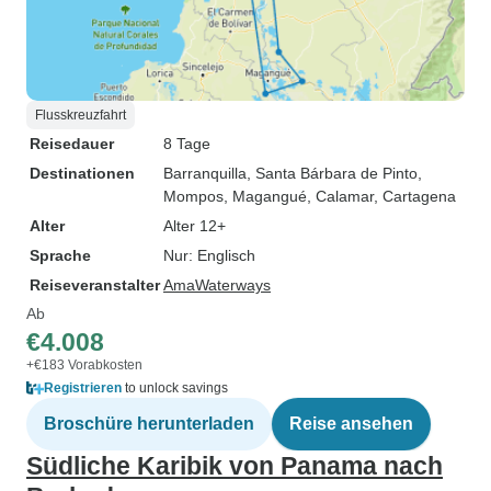
Flusskreuzfahrt
Reisedauer
8 Tage
Destinationen
Barranquilla
, Santa Bárbara de Pinto
,
Mompos
, Magangué
, Calamar
, Cartagena
Alter
Alter 12+
Sprache
Nur: Englisch
Reiseveranstalter
AmaWaterways
Ab
€4.008
+€183 Vorabkosten
Registrieren
to unlock savings
Broschüre herunterladen
Reise ansehen
Südliche Karibik von Panama nach