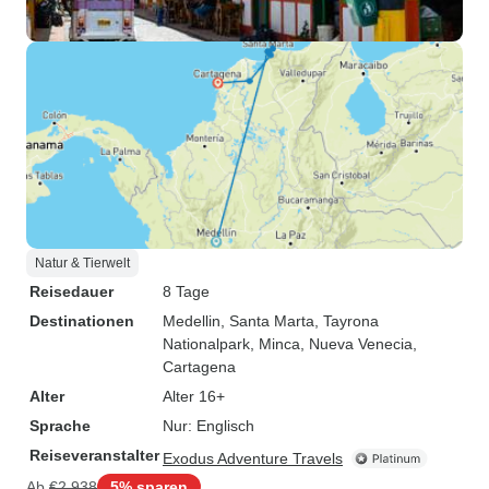
Natur & Tierwelt
Reisedauer
8 Tage
Destinationen
Medellin
, Santa Marta
, Tayrona
Nationalpark
, Minca
, Nueva Venecia
,
Cartagena
Alter
Alter 16+
Sprache
Nur: Englisch
Reiseveranstalter
Exodus Adventure Travels
Ab
€2.938
5% sparen