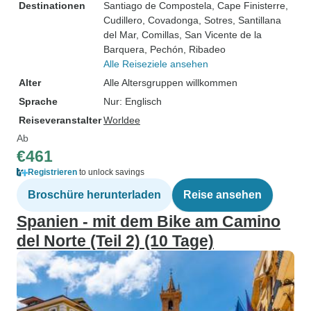
Destinationen
Santiago de Compostela
, Cape Finisterre
,
Cudillero
, Covadonga
, Sotres
, Santillana
del Mar
, Comillas
, San Vicente de la
Barquera
, Pechón
, Ribadeo
Alle Reiseziele ansehen
Alter
Alle Altersgruppen willkommen
Sprache
Nur: Englisch
Reiseveranstalter
Worldee
Ab
€461
Registrieren
to unlock savings
Broschüre herunterladen
Reise ansehen
Spanien - mit dem Bike am Camino
del Norte (Teil 2) (10 Tage)