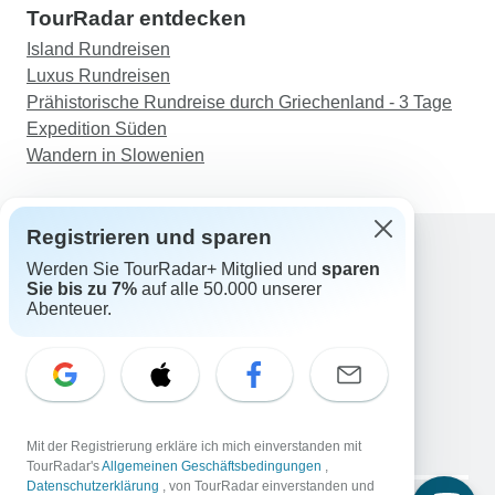
TourRadar entdecken
Island Rundreisen
Luxus Rundreisen
Prähistorische Rundreise durch Griechenland - 3 Tage
Expedition Süden
Wandern in Slowenien
Registrieren und sparen
Werden Sie TourRadar+ Mitglied und
sparen
Support
Sie bis zu 7%
auf alle 50.000 unserer
Kontakt
Abenteuer.
Deutschland +49 157 3599 5047
Österreich +43 720 116651
Schweiz +41 225 183 195
E-Mail: support@tourradar.com
Sprache auswählen
Mit der Registrierung erkläre ich mich einverstanden mit
EN
DE
ES
FR
NL
TourRadar's
Allgemeinen Geschäftsbedingungen
,
Datenschutzerklärung
, von TourRadar einverstanden und
Copyright © TourRadar. Alle Rechte vorbehalten.