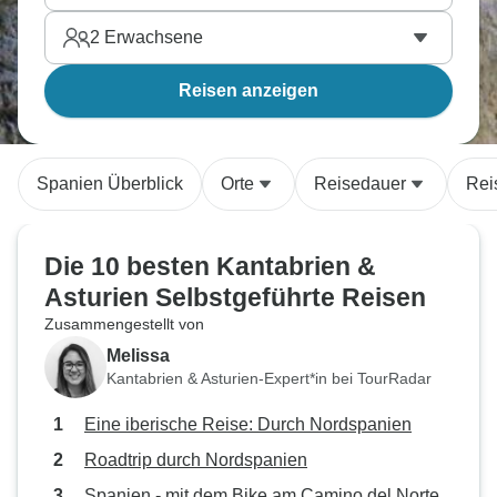
2
Erwachsene
Reisen anzeigen
Spanien Überblick
Orte
Reisedauer
Rei
Die 10 besten Kantabrien &
Asturien Selbstgeführte Reisen
Zusammengestellt von
Melissa
Kantabrien & Asturien-Expert*in bei TourRadar
Eine iberische Reise: Durch Nordspanien
Roadtrip durch Nordspanien
Spanien - mit dem Bike am Camino del Norte