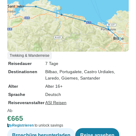
Trekking & Wanderreise
Reisedauer
7 Tage
Destinationen
Bilbao
, Portugalete
, Castro Urdiales
,
Laredo
, Güemes
, Santander
Alter
Alter 16+
Sprache
Deutsch
Reiseveranstalter
ASI Reisen
Ab
€665
Registrieren
to unlock savings
Broschüre herunterladen
Reise ansehen