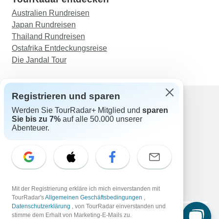
Australien Rundreisen
Japan Rundreisen
Thailand Rundreisen
Ostafrika Entdeckungsreise
Die Jandal Tour
Registrieren und sparen
Werden Sie TourRadar+ Mitglied und
sparen
Support
Sie bis zu 7%
auf alle 50.000 unserer
Kontakt
Abenteuer.
Deutschland +49 157 3599 5047
Österreich +43 720 116651
Schweiz +41 225 183 195
E-Mail: support@tourradar.com
Sprache auswählen
Mit der Registrierung erkläre ich mich einverstanden mit
EN
DE
ES
FR
NL
TourRadar's
Allgemeinen Geschäftsbedingungen
,
Datenschutzerklärung
, von TourRadar einverstanden und
Copyright © TourRadar. Alle Rechte vorbehalten.
stimme dem Erhalt von Marketing-E-Mails zu.