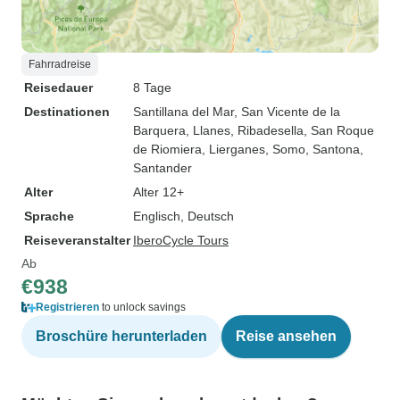
Fahrradreise
Reisedauer
8 Tage
Destinationen
Santillana del Mar
, San Vicente de la
Barquera
, Llanes
, Ribadesella
, San Roque
de Riomiera
, Lierganes
, Somo
, Santona
,
Santander
Alter
Alter 12+
Sprache
Englisch, Deutsch
Reiseveranstalter
IberoCycle Tours
Ab
€938
Registrieren
to unlock savings
Broschüre herunterladen
Reise ansehen