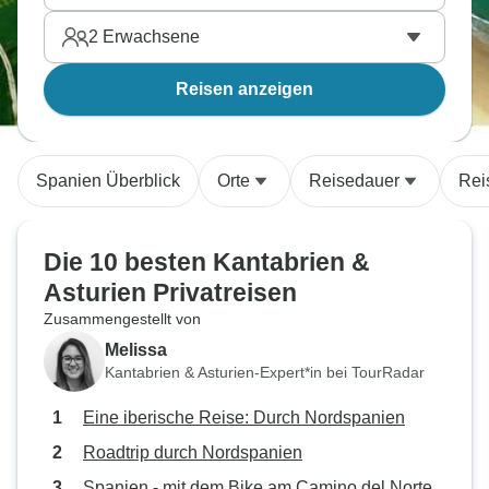
2
Erwachsene
Reisen anzeigen
Spanien Überblick
Orte
Reisedauer
Rei
Die 10 besten Kantabrien &
Asturien Privatreisen
Zusammengestellt von
Melissa
Kantabrien & Asturien-Expert*in bei TourRadar
Eine iberische Reise: Durch Nordspanien
Roadtrip durch Nordspanien
Spanien - mit dem Bike am Camino del Norte