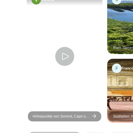
Rom, Sorren
F
Franco
Höhepunkte von Sorrent, Capri und
Süditalien: 
der Amalfiküste (Private Rundreise)
Pompeji, Sor
Tage