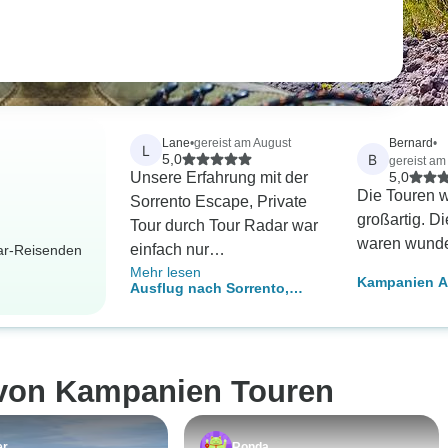
Lane
•
gereist am August
Bernard
•
L
B
5,0
gereist am
Unsere Erfahrung mit der
5,0
Die Touren 
Sorrento Escape, Private
großartig. Di
Tour durch Tour Radar war
waren wunde
einfach nur
dar-Reisenden
Mehr lesen
außergewöhnlich. Von
Kampanien Al
Ausflug nach Sorrento,
Anfang an hat Yvonne von
private Tour
Tour Radar unsere
Wünsche mit Präzision und
Sorgfalt erfüllt. Ihre
 von Kampanien Touren
Antworten auf all unsere
Fragen und Wünsche
kamen immer prompt, so
er
Ronda