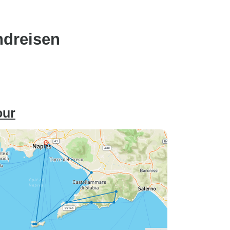
von Campania Overland,
das sofort in die Defensive
ging und uns angriff, als wir
ndreisen
eine unschuldige Frage
zum Frühstück stellten.
Campania Overland (CO)
hatte eine Unterkunft
ausgewählt, in der das
Frühstück von 8:30 bis
our
10:00 Uhr serviert wird und
warb damit, dass 4
Frühstücke im Paket
enthalten sind. An 3
unserer 4 Morgen waren
wir jedoch angewiesen, vor
8:10 Uhr an einem
Abholort für die Tour zu
sein, so dass wir 3
Frühstücke verpasst