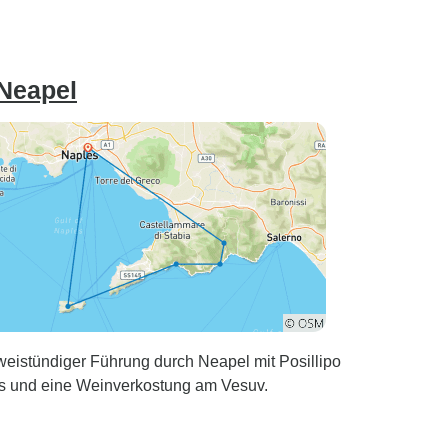
für zwei Personen
zurückerstattet, was uns in
einer knappen, nicht
entschuldigenden
 Neapel
Nachricht mitgeteilt wurde.
eistündiger Führung durch Neapel mit Posillipo
s und eine Weinverkostung am Vesuv.