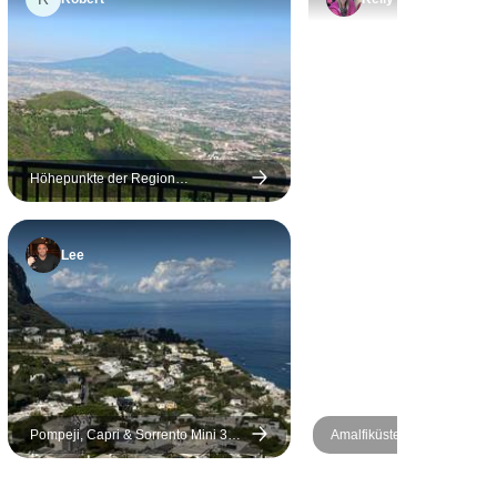
unsere Unterkunft sehr
einfach eingerichtet und
eine Couch und ein
Minikühlschrank wären
hilfreich gewesen.
Zweitens gab es einen
Befall von geflügelten
Höhepunkte der Region
Kampanien, private Tour
Insekten, die offenbar aus
den Abflüssen im
Lee
Badezimmer kamen.
Während unseres 4-
Nächte-Aufenthalts haben
wir im Durchschnitt 12 pro
Tag getötet - und das,
obwohl wir fast jeden Tag
draußen waren. Am
Pompeji, Capri & Sorrento Mini 3
Amalfiküste Wandern - Agri
unzufriedensten waren wir
Tage
jedoch mit dem Personal