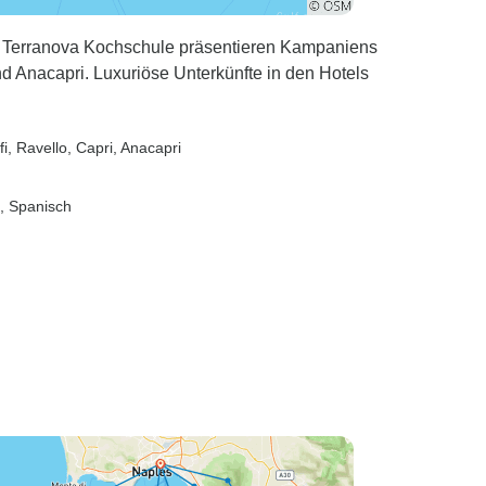
haben, weil Campania
Overland die Zeitplanung
a Terranova Kochschule präsentieren Kampaniens
und die Auswahl der
und Anacapri. Luxuriöse Unterkünfte in den Hotels
Unterkunft falsch ausgelegt
hat. Das Schlimmste war,
dass sie nicht bereit waren,
fi
, Ravello
, Capri
, Anacapri
die Verantwortung zu
übernehmen oder das
h, Spanisch
Problem zu lösen. Wir
haben mehrere höfliche
Anfragen gestellt, die mit
schnippischen,
aggressiven Antworten
beantwortet wurden, die
uns die Sache in den
Schoß legten. Man gab
uns das Gefühl, dass es
unsere Schuld war, dass
wir kein Frühstück