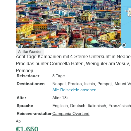
Antike Wunder
Acht Tage Kampanien mit 4-Sterne Unterkunft in Neapel
Procidas bunter Corricella Hafen, Weingüter am Vesu
Pompeji.
Reisedauer
8 Tage
Destinationen
Neapel
, Procida
, Ischia
, Pompeji
, Mount V
Alle Reiseziele ansehen
Alter
Alter 18+
Sprache
Englisch, Deutsch, Italienisch, Französisc
Reiseveranstalter
Campania Overland
Ab
€1.650