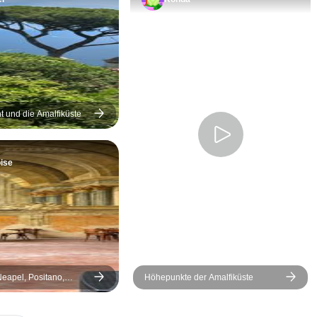
dass wir uns in jeder
Phase der Planung gut
aufgehoben fühlten. Die
Liebe zum Detail war
beeindruckend, denn jeder
Aspekt unserer Reise war
von Anfang bis Ende
t und die Amalfiküste
akribisch organisiert. Wir
genossen während unserer
ise
Reise private Touren und
Abholungen, und jeder
Reiseleiter und Fahrer war
pünktlich, kenntnisreich
und ein absolutes
Vergnügen, Zeit mit ihm zu
verbringen. Ihr Fachwissen
Neapel, Positano,
Höhepunkte der Amalfiküste
hat unsere Erfahrung
rento, Amalfiküste - 6
bereichert und jeden Ort,