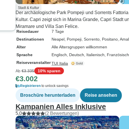
und Entspannung, und wir
Stadt & Kultur
hätten uns keine bessere
Der archäologische Park Pompeji und Sorrents Fattori
Erfahrung wünschen
Kultur. Capri zeigt sich in Marina Grande, Capri Stadt 
können. Sehr
Miramare und Villa San Felice.
empfehlenswert für alle,
Reisedauer
7 Tage
die diese wunderschöne
Destinationen
Neapel
, Pompeji
, Sorrento
, Positano
, Amal
Region mit erstklassigem
Alter
Alle Altersgruppen willkommen
Service erkunden möchten.
Sprache
Englisch, Deutsch, Italienisch, Französisc
Reiseveranstalter
TUI Italia
Ab
€3.335
10% sparen
€3.002
Registrieren
to unlock savings
Broschüre herunterladen
Reise ansehen
Kampanien Alles Inklusive
5,0
(2 Bewertungen)