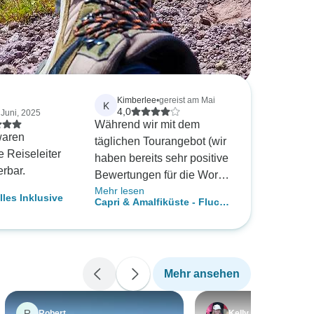
Kimberlee
•
gereist am Mai
K
4,0
 Juni, 2025
Während wir mit dem
waren
täglichen Tourangebot (wir
e Reiseleiter
haben bereits sehr positive
rbar.
Bewertungen für die World
Mehr lesen
Tours Tagesausflüge
les Inklusive
Capri & Amalfiküste - Flucht
abgegeben) und der Lage
aus Neapel
unserer Unterkunft äußerst
zufrieden waren, möchten
wir zukünftige Reisende
Mehr ansehen
auf zwei Probleme mit der
Unterkunft aufmerksam
machen. Erstens war
R
Robert
Kelly