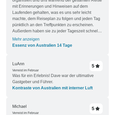
organisiert und uns während der gesamten Reise
mit Erinnerungen und Hinweisen auf dem
Laufenden gehalten, was es uns sehr leicht
machte, dem Reiseplan zu folgen und jeden Tag
pünktlich an den Treffpunkten zu erscheinen.
Außerdem haben sie zu jeder Tageszeit schnell
reagiert und einen ausgezeichneten Service
Mehr anzeigen
geboten. Die gesamte Reise verlief reibungslos
Essenz von Australien 14 Tage
und wir haben Australien in vollen Zügen
genossen!!
LuAnn
5
Verreist im Februar
Was für ein Erlebnis! Dave war der ultimative
Gastgeber und Führer.
Kontraste von Australien mit interner Luft
Michael
5
Verreist im Februar