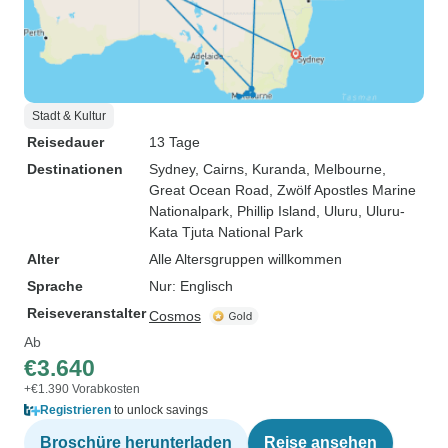
Stadt & Kultur
Reisedauer
13 Tage
Destinationen
Sydney
, Cairns
, Kuranda
, Melbourne
,
Great Ocean Road
, Zwölf Apostles Marine
Nationalpark
, Phillip Island
, Uluru
, Uluru-
Kata Tjuta National Park
Alter
Alle Altersgruppen willkommen
Sprache
Nur: Englisch
Reiseveranstalter
Cosmos
Ab
€3.640
+€1.390 Vorabkosten
Registrieren
to unlock savings
Broschüre herunterladen
Reise ansehen