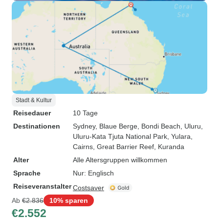
Stadt & Kultur
Reisedauer
10 Tage
Destinationen
Sydney
, Blaue Berge
, Bondi Beach
, Uluru
,
Uluru-Kata Tjuta National Park
, Yulara
,
Cairns
, Great Barrier Reef
, Kuranda
Alter
Alle Altersgruppen willkommen
Sprache
Nur: Englisch
Reiseveranstalter
Costsaver
Ab
€2.836
10% sparen
€2.552