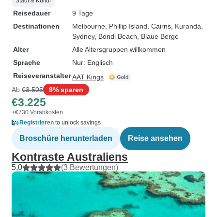
Stadt & Kultur
Reisedauer
9 Tage
Destinationen
Melbourne
, Phillip Island
, Cairns
, Kuranda
,
Sydney
, Bondi Beach
, Blaue Berge
Alter
Alle Altersgruppen willkommen
Sprache
Nur: Englisch
Reiseveranstalter
AAT Kings
Ab
€3.505
8% sparen
€3.225
+€730 Vorabkosten
Registrieren
to unlock savings
Broschüre herunterladen
Reise ansehen
Kontraste Australiens
5,0
(3 Bewertungen)