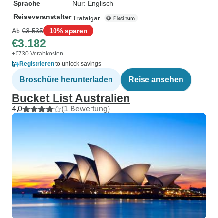
Sprache
Nur: Englisch
Reiseveranstalter
Trafalgar
Ab
€3.535
10% sparen
€3.182
+€730 Vorabkosten
Registrieren
to unlock savings
Broschüre herunterladen
Reise ansehen
Bucket List Australien
4,0
(1 Bewertung)