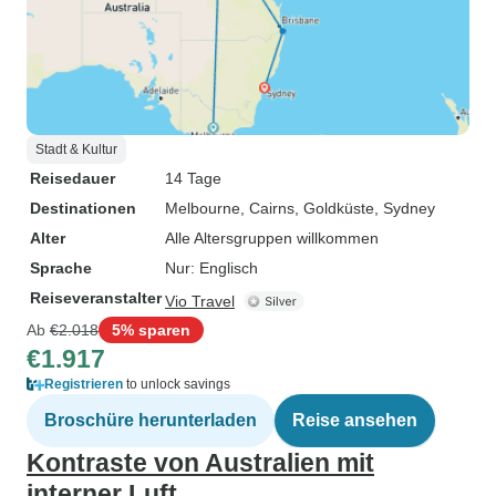
Stadt & Kultur
Reisedauer
14 Tage
Destinationen
Melbourne
, Cairns
, Goldküste
, Sydney
Alter
Alle Altersgruppen willkommen
Sprache
Nur: Englisch
Reiseveranstalter
Vio Travel
Ab
€2.018
5% sparen
€1.917
Registrieren
to unlock savings
Broschüre herunterladen
Reise ansehen
Kontraste von Australien mit
interner Luft