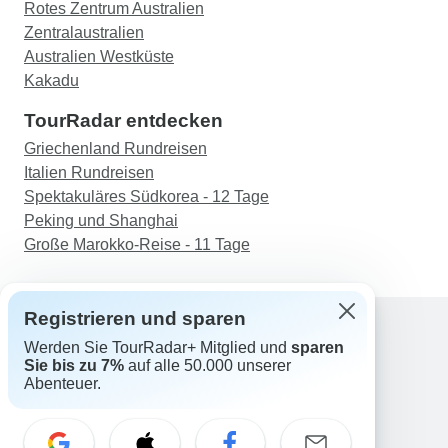
Rotes Zentrum Australien
Zentralaustralien
Australien Westküste
Kakadu
TourRadar entdecken
Griechenland Rundreisen
Italien Rundreisen
Spektakuläres Südkorea - 12 Tage
Peking und Shanghai
Große Marokko-Reise - 11 Tage
Registrieren und sparen
Werden Sie TourRadar+ Mitglied und
sparen
Support
Sie bis zu 7%
auf alle 50.000 unserer
Kontakt
Abenteuer.
Deutschland +49 157 3599 5047
Österreich +43 720 116651
Schweiz +41 225 183 195