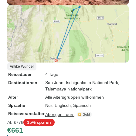
Antike Wunder
Reisedauer
4 Tage
Destinationen
San Juan
, Ischigualasto National Park
,
Talampaya Nationalpark
Alter
Alle Altersgruppen willkommen
Sprache
Nur: Englisch, Spanisch
Reiseveranstalter
Aborigen Tours
Ab
€778
15% sparen
€661