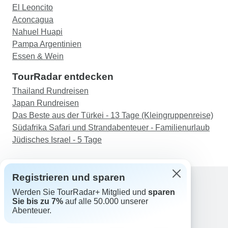
El Leoncito
Aconcagua
Nahuel Huapi
Pampa Argentinien
Essen & Wein
TourRadar entdecken
Thailand Rundreisen
Japan Rundreisen
Das Beste aus der Türkei - 13 Tage (Kleingruppenreise)
Südafrika Safari und Strandabenteuer - Familienurlaub
Jüdisches Israel - 5 Tage
Registrieren und sparen
Werden Sie TourRadar+ Mitglied und
sparen
Support
Sie bis zu 7%
auf alle 50.000 unserer
Kontakt
Abenteuer.
Deutschland +49 157 3599 5047