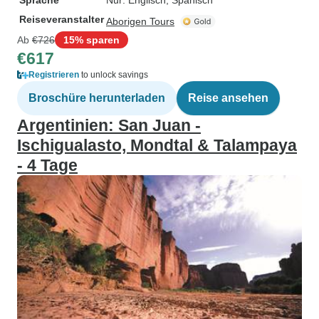
Sprache
Nur: Englisch, Spanisch
Reiseveranstalter
Aborigen Tours
Ab
€726
15% sparen
€617
Registrieren
to unlock savings
Broschüre herunterladen
Reise ansehen
Argentinien: San Juan -
Ischigualasto, Mondtal & Talampaya
- 4 Tage