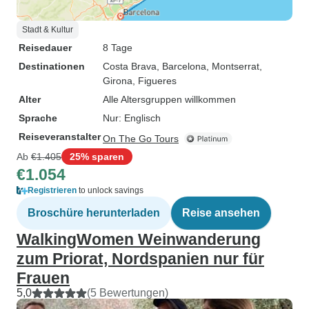
Stadt & Kultur
Reisedauer
8 Tage
Destinationen
Costa Brava
, Barcelona
, Montserrat
,
Girona
, Figueres
Alter
Alle Altersgruppen willkommen
Sprache
Nur: Englisch
Reiseveranstalter
On The Go Tours
Ab
€1.405
25% sparen
€1.054
Registrieren
to unlock savings
Broschüre herunterladen
Reise ansehen
WalkingWomen Weinwanderung
zum Priorat, Nordspanien nur für
Frauen
5,0
(5 Bewertungen)