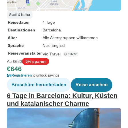
Stadt & Kultur
Reisedauer
4 Tage
Destinationen
Barcelona
Alter
Alle Altersgruppen willkommen
Sprache
Nur: Englisch
Reiseveranstalter
Vio Travel
Ab
€680
5% sparen
€646
Registrieren
to unlock savings
Broschüre herunterladen
Reise ansehen
6 Tage in Barcelona: Kultur, Küsten
und katalanischer Charme