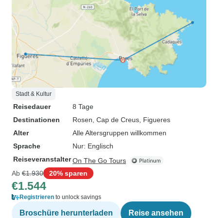
Stadt & Kultur
Reisedauer
8 Tage
Destinationen
Rosen
, Cap de Creus
, Figueres
Alter
Alle Altersgruppen willkommen
Sprache
Nur: Englisch
Reiseveranstalter
On The Go Tours
Ab
€1.930
20% sparen
€1.544
Registrieren
to unlock savings
Broschüre herunterladen
Reise ansehen