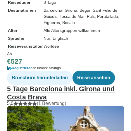
Reisedauer
8 Tage
Destinationen
Barcelona
, Girona
, Begur
, Sant Feliu de
Guixols
, Tossa de Mar
, Pals
, Peratallada
,
Figueres
, Besalu
Alter
Alle Altersgruppen willkommen
Sprache
Nur: Englisch
Reiseveranstalter
Worldee
Ab
€527
Registrieren
to unlock savings
Broschüre herunterladen
Reise ansehen
5 Tage Barcelona inkl. Girona und
Costa Brava
5,0
(1 Bewertung)