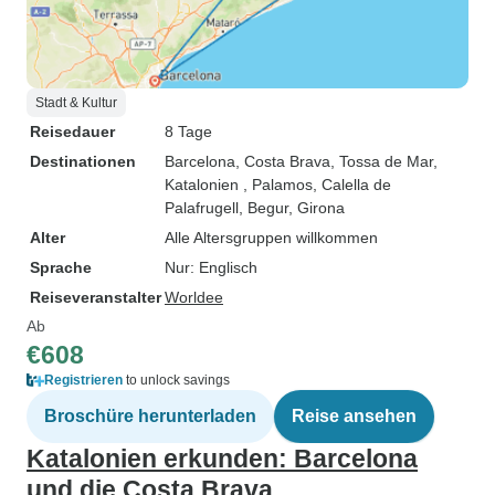
Stadt & Kultur
Reisedauer
8 Tage
Destinationen
Barcelona
, Costa Brava
, Tossa de Mar
,
Katalonien
, Palamos
, Calella de
Palafrugell
, Begur
, Girona
Alter
Alle Altersgruppen willkommen
Sprache
Nur: Englisch
Reiseveranstalter
Worldee
Ab
€608
Registrieren
to unlock savings
Broschüre herunterladen
Reise ansehen
Katalonien erkunden: Barcelona
und die Costa Brava