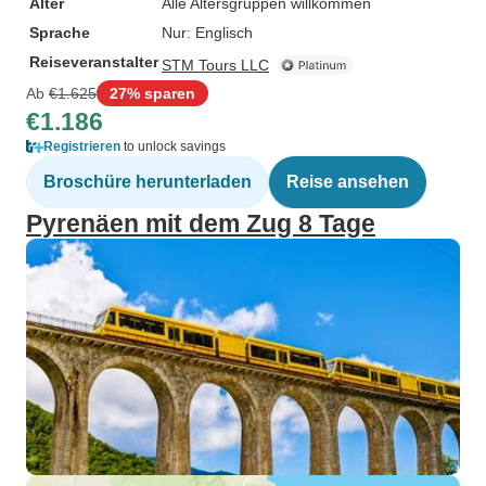
Alter
Alle Altersgruppen willkommen
Sprache
Nur: Englisch
Reiseveranstalter
STM Tours LLC
Ab
€1.625
27% sparen
€1.186
Registrieren
to unlock savings
Broschüre herunterladen
Reise ansehen
Pyrenäen mit dem Zug 8 Tage