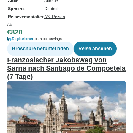
Alter
Alter 16+
Sprache
Deutsch
Reiseveranstalter
ASI Reisen
Ab
€820
Registrieren
to unlock savings
Broschüre herunterladen
Reise ansehen
Französischer Jakobsweg von
Sarria nach Santiago de Compostela
(7 Tage)