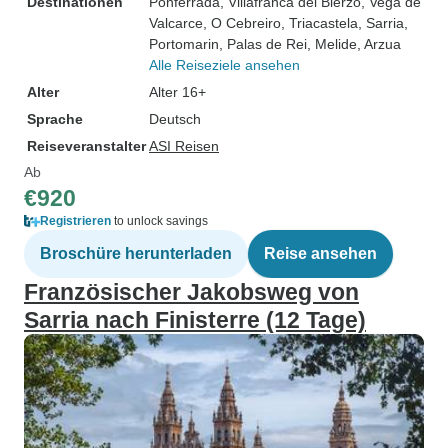
Destinationen
Ponferrada
, Villafranca del Bierzo
, Vega de
Valcarce
, O Cebreiro
, Triacastela
, Sarria
,
Portomarin
, Palas de Rei
, Melide
, Arzua
Alle Reiseziele ansehen
Alter
Alter 16+
Sprache
Deutsch
Reiseveranstalter
ASI Reisen
Ab
€920
Registrieren
to unlock savings
Broschüre herunterladen
Reise ansehen
Französischer Jakobsweg von
Sarria nach Finisterre (12 Tage)