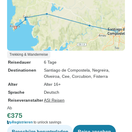
Trekking & Wanderreise
Reisedauer
6 Tage
Destinationen
Santiago de Compostela
, Negreira
,
Olveiroa
, Cee
, Corcubion
, Fisterra
Alter
Alter 16+
Sprache
Deutsch
Reiseveranstalter
ASI Reisen
Ab
€375
Registrieren
to unlock savings
Broschüre herunterladen
Reise ansehen