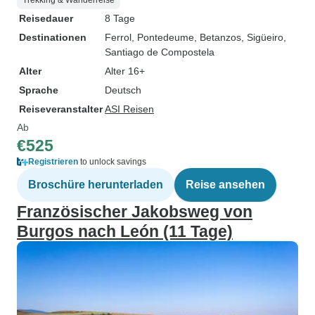
Trekking & Wanderreise
Reisedauer
8 Tage
Destinationen
Ferrol
, Pontedeume
, Betanzos
, Sigüeiro
,
Santiago de Compostela
Alter
Alter 16+
Sprache
Deutsch
Reiseveranstalter
ASI Reisen
Ab
€525
Registrieren
to unlock savings
Broschüre herunterladen
Reise ansehen
Französischer Jakobsweg von
Burgos nach León (11 Tage)