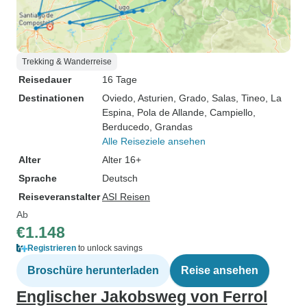
Trekking & Wanderreise
Reisedauer
16 Tage
Destinationen
Oviedo
, Asturien
, Grado
, Salas
, Tineo
, La
Espina
, Pola de Allande
, Campiello
,
Berducedo
, Grandas
Alle Reiseziele ansehen
Alter
Alter 16+
Sprache
Deutsch
Reiseveranstalter
ASI Reisen
Ab
€1.148
Registrieren
to unlock savings
Broschüre herunterladen
Reise ansehen
Englischer Jakobsweg von Ferrol