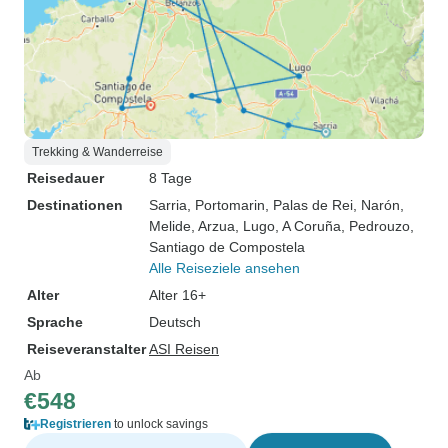
Trekking & Wanderreise
Reisedauer
8 Tage
Destinationen
Sarria
, Portomarin
, Palas de Rei
, Narón
,
Melide
, Arzua
, Lugo
, A Coruña
, Pedrouzo
,
Santiago de Compostela
Alle Reiseziele ansehen
Alter
Alter 16+
Sprache
Deutsch
Reiseveranstalter
ASI Reisen
Ab
€548
Registrieren
to unlock savings