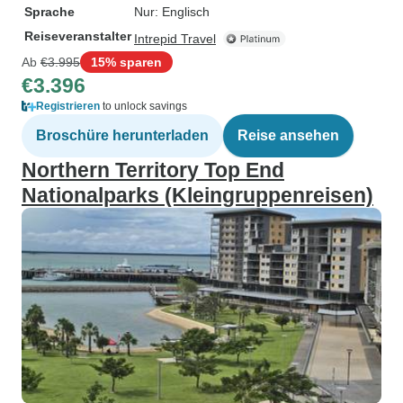
Sprache
Nur: Englisch
Reiseveranstalter
Intrepid Travel
Ab
€3.995
15% sparen
€3.396
Registrieren
to unlock savings
Broschüre herunterladen
Reise ansehen
Northern Territory Top End
Nationalparks (Kleingruppenreisen)