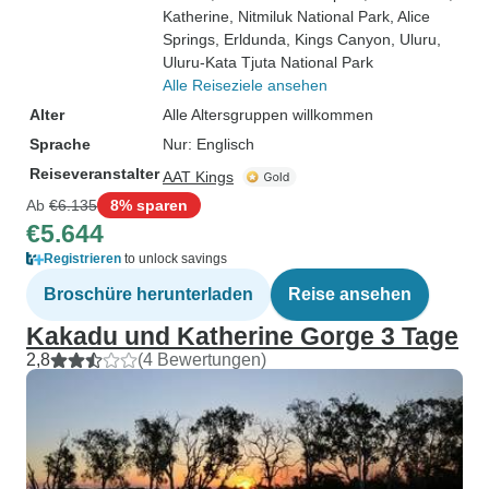
Katherine
, Nitmiluk National Park
, Alice
Springs
, Erldunda
, Kings Canyon
, Uluru
,
Uluru-Kata Tjuta National Park
Alle Reiseziele ansehen
Alter
Alle Altersgruppen willkommen
Sprache
Nur: Englisch
Reiseveranstalter
AAT Kings
Ab
€6.135
8% sparen
€5.644
Registrieren
to unlock savings
Broschüre herunterladen
Reise ansehen
Kakadu und Katherine Gorge 3 Tage
2,8
(4 Bewertungen)