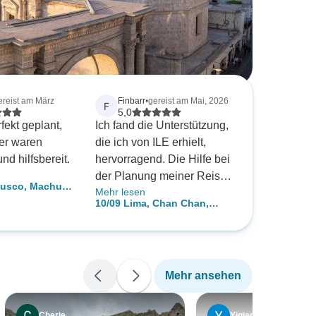
ereist am März
Finbarr
•
gereist am Mai, 2026
F
5,0
fekt geplant,
Ich fand die Unterstützung,
ter waren
die ich von ILE erhielt,
nd hilfsbereit.
hervorragend. Die Hilfe bei
der Planung meiner Reise,
Cusco, Machu
Mehr lesen
die Beantwortung von
acasee, Colca
10/09 Lima, Chan Chan,
Fragen, die Beratung, die
quipa
Chiclayo, Sipan, Machu
Bearbeitung von
reise
Picchu Kleingruppenreise
Änderungen - alles
hervorragend. Das Niveau
Mehr ansehen
der Kommunikation war
das Beste von allem - von
früh morgens bis spät
Cherie
Yiqiao