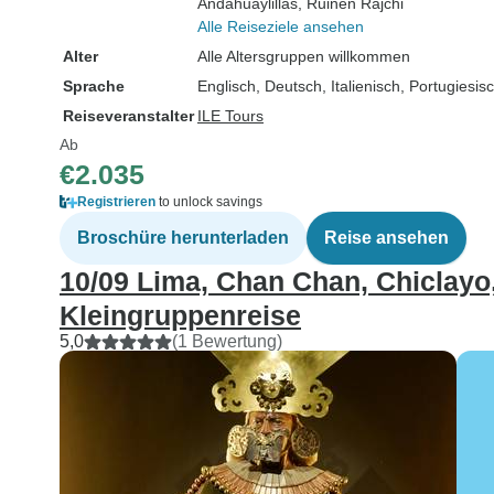
Andahuaylillas
, Ruinen Rajchi
Alle Reiseziele ansehen
Alter
Alle Altersgruppen willkommen
Sprache
Englisch, Deutsch, Italienisch, Portugiesi
Reiseveranstalter
ILE Tours
Ab
€2.035
Registrieren
to unlock savings
Broschüre herunterladen
Reise ansehen
10/09 Lima, Chan Chan, Chiclayo
Kleingruppenreise
5,0
(1 Bewertung)