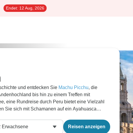
Endet:
12 Aug, 2026
n
eschichte und entdecken Sie
Machu Picchu
, die
Andenhochland bis hin zu einem Treffen mit
e, eine Rundreise durch Peru bietet eine Vielzahl
en Sie sich mit Schamanen auf ein Ayahuasca
 Cusco, wandern Sie auf den bunten Rainbow
Ihre Peru Rundreise mit einem Abstecher nach
2
Erwachsene
Reisen anzeigen
 perfekte Südamerika Abenteuer.