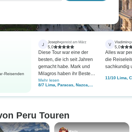
Joseph
•
gereist am März
Vladimir
•
g
J
V
5,0
5,0
Diese Tour war eine der
Alles war per
besten, die ich seit Jahren
die Reiselei
gemacht habe. Mark und
sachkundig u
Milagros haben ihr Bestes
dar-Reisenden
11/10 Lima, 
Mehr lesen
gegeben, damit wir uns
Picchu, Titic
8/7 Lima, Paracas, Nazca,
wohl und sicher fühlen.
Canyon, Are
Cusco, Machu Picchu
Kleingruppen
Kleingruppenreise
 von Peru Touren
Maria