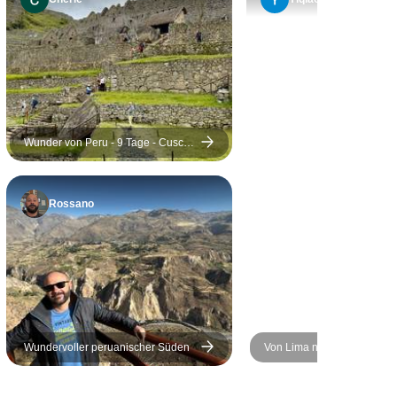
abends. Ich hatte das
Gefühl, dass ich ILE (Mark)
kontaktieren konnte und
eine schnelle Antwort
bekam - und das vor,
während und nach meiner
Reise.
Wunder von Peru - 9 Tage - Cusco
&amp; Puno
Rossano
Wundervoller peruanischer Süden
Von Lima nach La Paz –
Sandboarden & Sonnenunt
(von Lima bis La Paz)