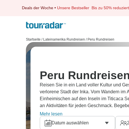
Deals der Woche
•
Unsere Bestseller
Bis zu 50% reduziert
Startseite
/
Lateinamerika Rundreisen
/
Peru Rundreisen
Peru Rundreise
Reisen Sie in ein Land voller Kultur und G
verlorene Stadt der Inka. Vom Wandern im 
Einheimischen auf den Inseln im Titicaca Se
an Aktivitäten für jeden Geschmack. Begeb
Abenteuer im
Amazonas
, reisen Sie nach
Mehr lesen
Mountain in Vinicunca oder verbinden Sie 
Datum auswählen
Ecuador, auf die
Galapagos Inseln
, für das