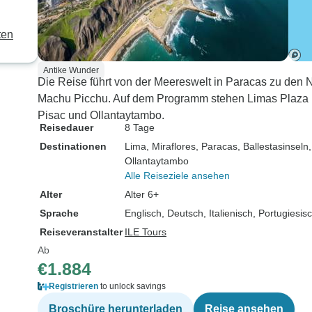
ten
Antike Wunder
Die Reise führt von der Meereswelt in Paracas zu de
Machu Picchu. Auf dem Programm stehen Limas Plaza 
Pisac und Ollantaytambo.
Reisedauer
8 Tage
Destinationen
Lima
, Miraflores
, Paracas
, Ballestasinseln
Ollantaytambo
Alle Reiseziele ansehen
Alter
Alter 6+
Sprache
Englisch, Deutsch, Italienisch, Portugiesi
Reiseveranstalter
ILE Tours
Ab
€1.884
Registrieren
to unlock savings
Broschüre herunterladen
Reise ansehen