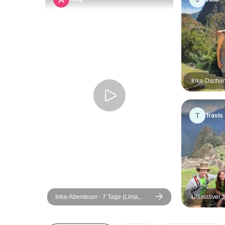
Inka-Dschu
Picchu - 3 
T
Travis
Inka-Abenteuer - 7 Tage (Lima,
Ultimativer
Paracas, Ica, Cusco, Machu Picchu
mit Glaskab
&amp; Regenbogenberg) - Mit
Hobbit-Haus
Inlandsflügen