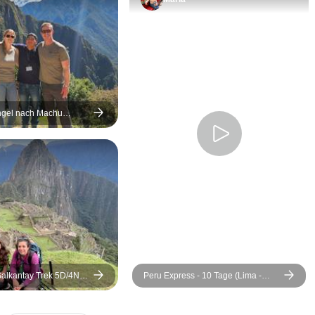
ngel nach Machu
Tage
 Salkantay Trek 5D/4N
Peru Express - 10 Tage (Lima -
inen, Glaskuppeln &
Cusco - Machu Picchu &amp;
 + Whirlpool.
Puno) mit Inlandsflügen