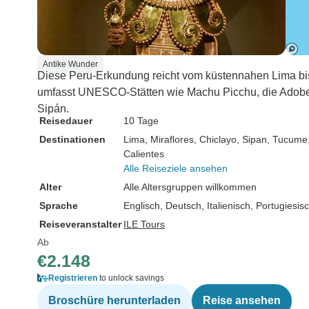
Antike Wunder
Diese Peru-Erkundung reicht vom küstennahen Lima 
umfasst UNESCO-Stätten wie Machu Picchu, die Adobe
Sipán.
Reisedauer
10 Tage
Destinationen
Lima
, Miraflores
, Chiclayo
, Sipan
, Tucume
Calientes
Alle Reiseziele ansehen
Alter
Alle Altersgruppen willkommen
Sprache
Englisch, Deutsch, Italienisch, Portugiesi
Reiseveranstalter
ILE Tours
Ab
€2.148
Registrieren
to unlock savings
Broschüre herunterladen
Reise ansehen