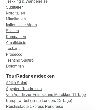
Trekking & Wanderreise
Süditalien
Norditalien
Mittelitalien
Italienische Alpen
Sizilien
Kampanien
Amalfiküste
Toskana
Prosecco
Trentino Südtirol
Dolomiten
TourRadar entdecken
Afrika Safari
Ägypten Rundreisen
Von Agadir zur Entdeckung Marokkos 11 Tage
Europawirbel (Ende London, 13 Tage)
Reichsstädte Express Rundreise