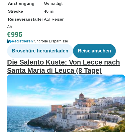
Anstrengung
Gemäßigt
Strecke
40 mi
Reiseveranstalter
ASI Reisen
Ab
€995
Registrieren
für große Ersparnisse
Broschüre herunterladen
Reise ansehen
Die Salento Küste: Von Lecce nach
Santa Maria di Leuca (8 Tage)