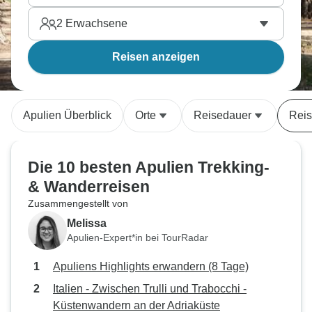
2
Erwachsene
Reisen anzeigen
Apulien Überblick
Orte
Reisedauer
Reis
Die 10 besten Apulien Trekking-
& Wanderreisen
Zusammengestellt von
Melissa
Apulien-Expert*in bei TourRadar
Apuliens Highlights erwandern (8 Tage)
Italien - Zwischen Trulli und Trabocchi -
Küstenwandern an der Adriaküste