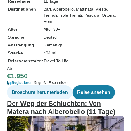
Reisedauer
11 Tage
Destinationen
Bari
, Alberobello
, Mattinata
, Vieste
,
Termoli
, Isole Tremiti
, Pescara
, Ortona
,
Rom
Alter
Alter 30+
Sprache
Deutsch
Anstrengung
Gemäßigt
Strecke
404 mi
Reiseveranstalter
Travel To Life
Ab
€1.950
Registrieren
für große Ersparnisse
Broschüre herunterladen
Reise ansehen
Der Weg der Schluchten: Von
Matera nach Alberobello (11 Tage)