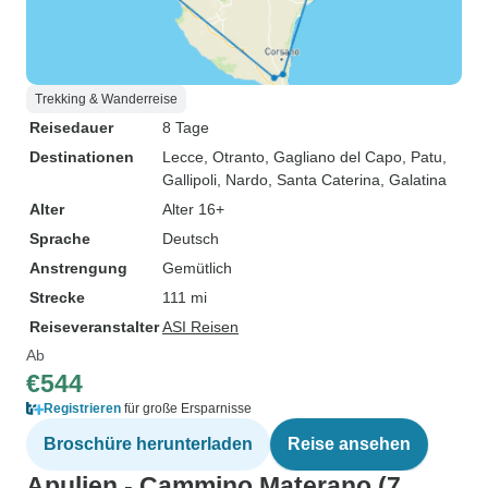
Trekking & Wanderreise
Reisedauer
8 Tage
Destinationen
Lecce
, Otranto
, Gagliano del Capo
, Patu
,
Gallipoli
, Nardo
, Santa Caterina
, Galatina
Alter
Alter 16+
Sprache
Deutsch
Anstrengung
Gemütlich
Strecke
111 mi
Reiseveranstalter
ASI Reisen
Ab
€544
Registrieren
für große Ersparnisse
Broschüre herunterladen
Reise ansehen
Apulien - Cammino Materano (7