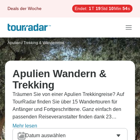
Deals der Woche
Endet:
1
T
19
Std
10
Min
53
s
Apulien
/
Trekking & Wanderreise
Apulien Wandern &
Trekking
Träumen Sie von einer Apulien Trekkingreise? Auf
TourRadar finden Sie über 15 Wandertouren für
Anfänger und Fortgeschrittene. Ganz einfach den
passenden Reiseveranstalter finden dank 23
Erfahrungsberichten.
Mehr lesen
Datum auswählen