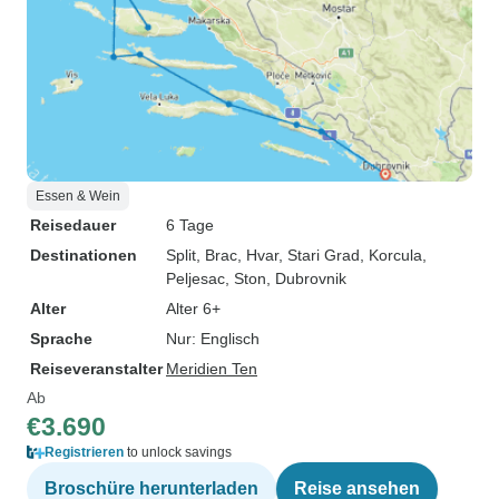
Essen & Wein
Reisedauer
6 Tage
Destinationen
Split
, Brac
, Hvar
, Stari Grad
, Korcula
,
Peljesac
, Ston
, Dubrovnik
Alter
Alter 6+
Sprache
Nur: Englisch
Reiseveranstalter
Meridien Ten
Ab
€3.690
Registrieren
to unlock savings
Broschüre herunterladen
Reise ansehen