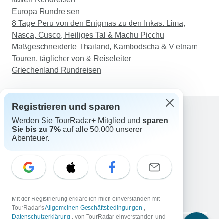
Europa Rundreisen
8 Tage Peru von den Enigmas zu den Inkas: Lima,
Nasca, Cusco, Heiliges Tal & Machu Picchu
Maßgeschneiderte Thailand, Kambodscha & Vietnam
Touren, täglicher von & Reiseleiter
Griechenland Rundreisen
Registrieren und sparen
Werden Sie TourRadar+ Mitglied und
sparen
Support
Sie bis zu 7%
auf alle 50.000 unserer
Kontakt
Abenteuer.
Deutschland +49 157 3599 5047
Österreich +43 720 116651
Schweiz +41 225 183 195
E-Mail: support@tourradar.com
Sprache auswählen
Mit der Registrierung erkläre ich mich einverstanden mit
EN
DE
ES
FR
NL
TourRadar's
Allgemeinen Geschäftsbedingungen
,
Datenschutzerklärung
, von TourRadar einverstanden und
Copyright © TourRadar. Alle Rechte vorbehalten.