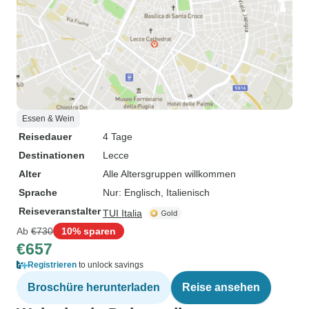
Essen & Wein
Reisedauer
4 Tage
Destinationen
Lecce
Alter
Alle Altersgruppen willkommen
Sprache
Nur: Englisch, Italienisch
Reiseveranstalter
TUI Italia
Ab
€730
10% sparen
€657
Registrieren
to unlock savings
Broschüre herunterladen
Reise ansehen