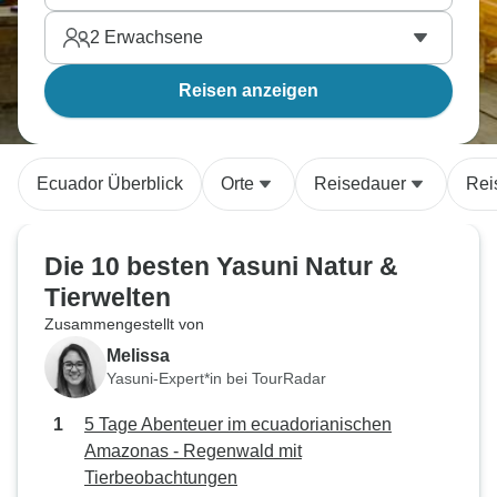
2
Erwachsene
Reisen anzeigen
Ecuador Überblick
Orte
Reisedauer
Rei
Die 10 besten Yasuni Natur &
Tierwelten
Zusammengestellt von
Melissa
Yasuni-Expert*in bei TourRadar
5 Tage Abenteuer im ecuadorianischen
Amazonas - Regenwald mit
Tierbeobachtungen