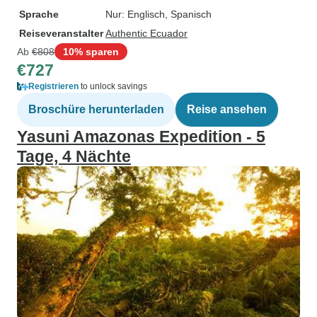
Sprache
Nur: Englisch, Spanisch
Reiseveranstalter
Authentic Ecuador
Ab
€808
10% sparen
€727
Registrieren
to unlock savings
Broschüre herunterladen
Reise ansehen
Yasuni Amazonas Expedition - 5
Tage, 4 Nächte