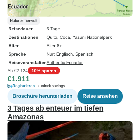
Natur & Tierwelt
Reisedauer
6 Tage
Destinationen
Quito
, Coca
, Yasuni Nationalpark
Alter
Alter 8+
Sprache
Nur: Englisch, Spanisch
Reiseveranstalter
Authentic Ecuador
Ab
€2.124
10% sparen
€1.911
Registrieren
to unlock savings
Broschüre herunterladen
Reise ansehen
3 Tages ab enteuer im tiefen
Amazonas