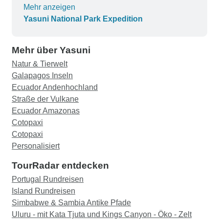
der alle zusätzlichen Touren zur ursprünglichen
Mehr anzeigen
Tour organisierte. Er war jederzeit verfügbar und
Yasuni National Park Expedition
schien am Telefon auf meine Anrufe zu warten,
wenn mich jemand nicht am Flughafen abholte,
Mehr über Yasuni
obwohl alles sehr reibungslos ablief.
Natur & Tierwelt
Galapagos Inseln
Ecuador Andenhochland
Straße der Vulkane
Ecuador Amazonas
Cotopaxi
Cotopaxi
Personalisiert
TourRadar entdecken
Portugal Rundreisen
Island Rundreisen
Simbabwe & Sambia Antike Pfade
Uluru - mit Kata Tjuta und Kings Canyon - Öko - Zelt