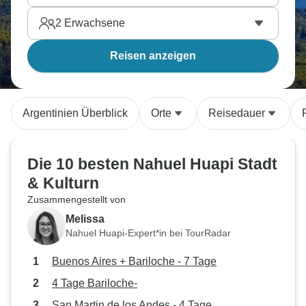
2
Erwachsene
Reisen anzeigen
Argentinien Überblick
Orte
Reisedauer
Die 10 besten Nahuel Huapi Stadt
& Kulturn
Zusammengestellt von
Melissa
Nahuel Huapi-Expert*in bei TourRadar
Buenos Aires + Bariloche - 7 Tage
4 Tage Bariloche-
San Martin de los Andes - 4 Tage