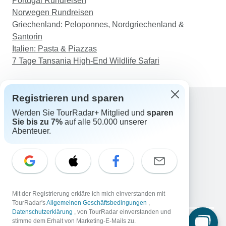
Portugal Rundreisen
Norwegen Rundreisen
Griechenland: Peloponnes, Nordgriechenland &
Santorin
Italien: Pasta & Piazzas
7 Tage Tansania High-End Wildlife Safari
Registrieren und sparen
Werden Sie TourRadar+ Mitglied und
sparen
Support
Sie bis zu 7%
auf alle 50.000 unserer
Kontakt
Abenteuer.
Deutschland +49 157 3599 5047
Österreich +43 720 116651
Schweiz +41 225 183 195
E-Mail: support@tourradar.com
Sprache auswählen
Mit der Registrierung erkläre ich mich einverstanden mit
EN
DE
ES
FR
NL
TourRadar's
Allgemeinen Geschäftsbedingungen
,
Datenschutzerklärung
, von TourRadar einverstanden und
Copyright © TourRadar. Alle Rechte vorbehalten.
stimme dem Erhalt von Marketing-E-Mails zu.