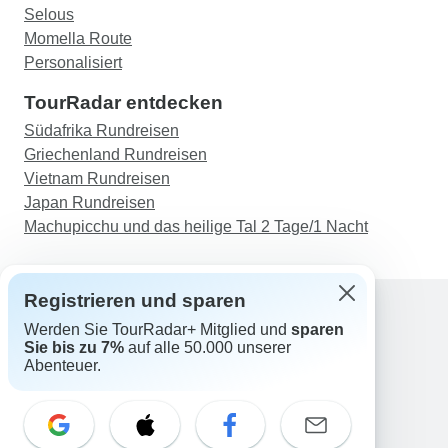
Selous
Momella Route
Personalisiert
TourRadar entdecken
Südafrika Rundreisen
Griechenland Rundreisen
Vietnam Rundreisen
Japan Rundreisen
Machupicchu und das heilige Tal 2 Tage/1 Nacht
Registrieren und sparen
Werden Sie TourRadar+ Mitglied und
sparen
Support
Sie bis zu 7%
auf alle 50.000 unserer
Kontakt
Abenteuer.
Deutschland +49 157 3599 5047
Österreich +43 720 116651
Schweiz +41 225 183 195