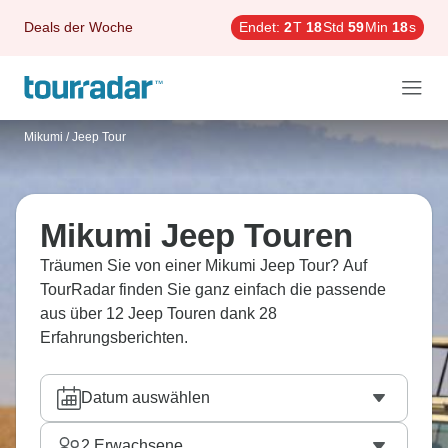
Deals der Woche
Endet:
2
T
18
Std
59
Min
17
s
Mikumi
/
Jeep Tour
Mikumi Jeep Touren
Träumen Sie von einer Mikumi Jeep Tour? Auf
TourRadar finden Sie ganz einfach die passende
aus über 12 Jeep Touren dank 28
Erfahrungsberichten.
Datum auswählen
2
Erwachsene