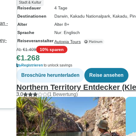
Stadt & Kultur
Reisedauer
4 Tage
Destinationen
Darwin
, Kakadu Nationalpark
, Kakadu
, Pi
an -
Alter
Alter 8+
Sprache
Nur: Englisch
ey-
Reiseveranstalter
Autopia Tours
Ab
€1.409
10% sparen
€1.268
Registrieren
to unlock savings
Broschüre herunterladen
Reise ansehen
Northern Territory Entdecker (Kl
3,0
(1 Bewertung)