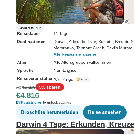
Stadt & Kultur
Reisedauer
11 Tage
Destinationen
Darwin
, Adelaide River
, Kakadu
, Kakadu N
Mataranka
, Tennant Creek
, Devils Murmel
Alle Reiseziele ansehen
Alter
Alle Altersgruppen willkommen
Sprache
Nur: Englisch
Reiseveranstalter
AAT Kings
Ab
€5.290
9% sparen
€4.816
Registrieren
to unlock savings
Broschüre herunterladen
Reise ansehen
Darwin 4 Tage: Erkunden, Kreuz