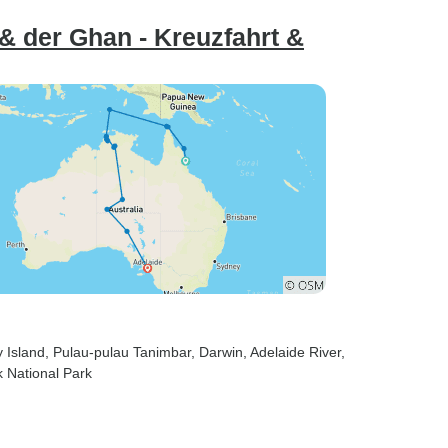
& der Ghan - Kreuzfahrt &
 Island
, Pulau-pulau Tanimbar
, Darwin
, Adelaide River
,
uk National Park