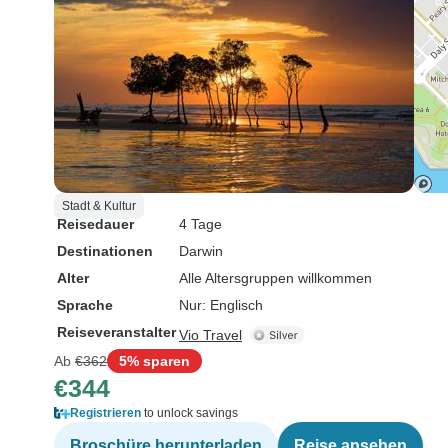
Stadt & Kultur
Reisedauer
4 Tage
Destinationen
Darwin
Alter
Alle Altersgruppen willkommen
Sprache
Nur: Englisch
Reiseveranstalter
Vio Travel
Ab
€362
5% sparen
€344
Registrieren
to unlock savings
Broschüre herunterladen
Reise ansehen