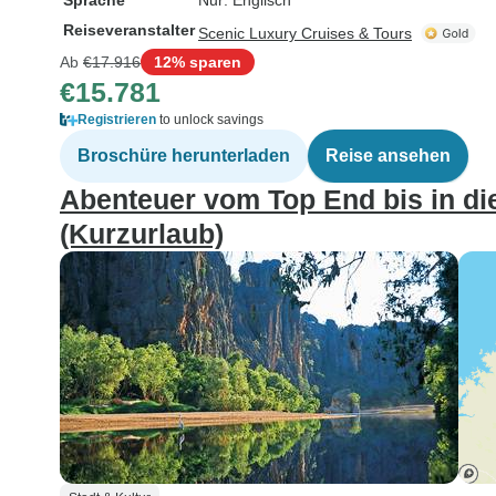
Sprache
Nur: Englisch
Reiseveranstalter
Scenic Luxury Cruises & Tours
Ab
€17.916
12% sparen
€15.781
Registrieren
to unlock savings
Broschüre herunterladen
Reise ansehen
Abenteuer vom Top End bis in di
(Kurzurlaub)