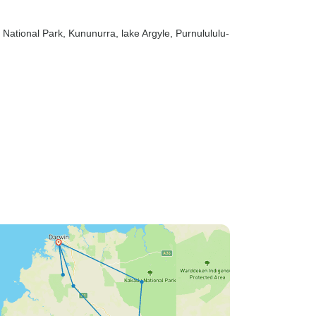
k National Park
, Kununurra
, lake Argyle
, Purnulululu-