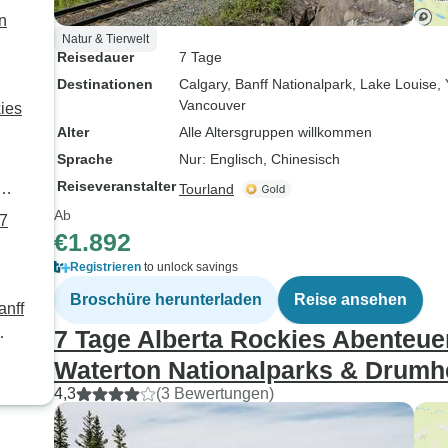
n
Natur & Tierwelt
Reisedauer
7 Tage
Destinationen
Calgary
, Banff Nationalpark
, Lake Louise
,
Vancouver
ies
Alter
Alle Altersgruppen willkommen
Sprache
Nur: Englisch, Chinesisch
Reiseveranstalter
Tourland
Ab
 7
€1.892
Registrieren
to unlock savings
Broschüre herunterladen
Reise ansehen
anff
7 Tage Alberta Rockies Abenteuer
Waterton Nationalparks & Drumhe
4,3
(3 Bewertungen)