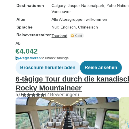
Destinationen
Calgary
, Jasper Nationalpark
, Yoho Nation
Vancouver
Alter
Alle Altersgruppen willkommen
Sprache
Nur: Englisch, Chinesisch
Reiseveranstalter
Tourland
Ab
€4.042
Registrieren
to unlock savings
Broschüre herunterladen
Reise ansehen
6-tägige Tour durch die kanadis
Rocky Mountaineer
5,0
(2 Bewertungen)