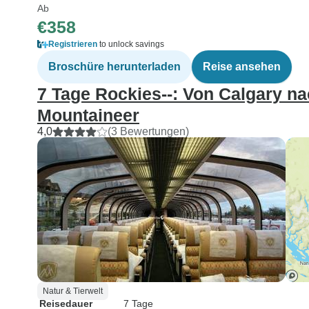
Ab
€358
Registrieren
to unlock savings
Broschüre herunterladen
Reise ansehen
7 Tage Rockies--: Von Calgary n
Mountaineer
4,0
(3 Bewertungen)
Natur & Tierwelt
Reisedauer
7 Tage