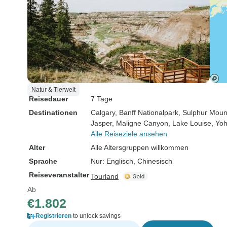
Natur & Tierwelt
Reisedauer
7 Tage
Destinationen
Calgary
, Banff Nationalpark
, Sulphur Moun
Jasper
, Maligne Canyon
, Lake Louise
, Yo
Alle Reiseziele ansehen
Alter
Alle Altersgruppen willkommen
Sprache
Nur: Englisch, Chinesisch
Reiseveranstalter
Tourland
Ab
€1.802
Registrieren
to unlock savings