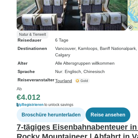
Natur & Tierwelt
Reisedauer
6 Tage
Destinationen
Vancouver
, Kamloops
, Banff Nationalpark
,
Calgary
Alter
Alle Altersgruppen willkommen
Sprache
Nur: Englisch, Chinesisch
Reiseveranstalter
Tourland
Ab
€4.012
Registrieren
to unlock savings
Broschüre herunterladen
Reise ansehen
7-tägiges Eisenbahnabenteuer in 
Rocky Mountaineer | Abfahrt in 