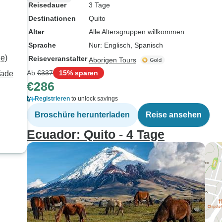
Reisedauer
3 Tage
Destinationen
Quito
Alter
Alle Altersgruppen willkommen
Sprache
Nur: Englisch, Spanisch
ge)
Reiseveranstalter
Aborigen Tours
Ab
€337
15% sparen
fade
€286
Registrieren
to unlock savings
Broschüre herunterladen
Reise ansehen
Ecuador: Quito - 4 Tage