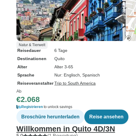
Natur & Tierwelt
Reisedauer
6 Tage
Destinationen
Quito
Alter
Alter 3-65
Sprache
Nur: Englisch, Spanisch
Reiseveranstalter
Trip to South America
Ab
€2.068
Registrieren
to unlock savings
Broschüre herunterladen
Reise ansehen
Willkommen in Quito 4D/3N
5,0
(1 Bewertung)