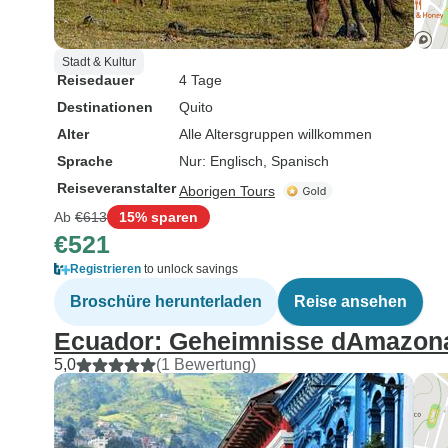
Stadt & Kultur
Reisedauer
4 Tage
Destinationen
Quito
Alter
Alle Altersgruppen willkommen
Sprache
Nur: Englisch, Spanisch
Reiseveranstalter
Aborigen Tours
Ab
€613
15% sparen
€521
Registrieren
to unlock savings
Broschüre herunterladen
Reise ansehen
Ecuador: Geheimnisse dAmazon
5,0
(1 Bewertung)