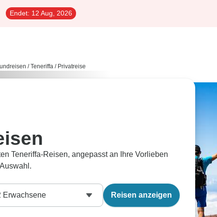
Endet:
12 Aug, 2026
undreisen
/
Teneriffa
/
Privatreise
eisen
ten Teneriffa-Reisen, angepasst an Ihre Vorlieben
 Auswahl.
2
Erwachsene
Reisen anzeigen