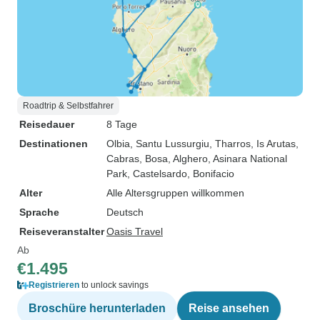
Roadtrip & Selbstfahrer
Reisedauer
8 Tage
Destinationen
Olbia
, Santu Lussurgiu
, Tharros
, Is Arutas
,
Cabras
, Bosa
, Alghero
, Asinara National
Park
, Castelsardo
, Bonifacio
Alter
Alle Altersgruppen willkommen
Sprache
Deutsch
Reiseveranstalter
Oasis Travel
Ab
€1.495
Registrieren
to unlock savings
Broschüre herunterladen
Reise ansehen