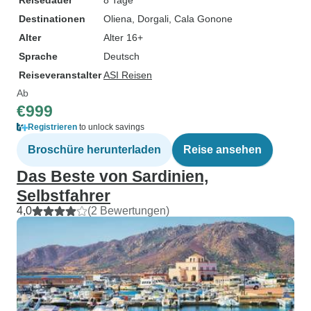
Reisedauer
8 Tage
Destinationen
Oliena
, Dorgali
, Cala Gonone
Alter
Alter 16+
Sprache
Deutsch
Reiseveranstalter
ASI Reisen
Ab
€999
Registrieren
to unlock savings
Broschüre herunterladen
Reise ansehen
Das Beste von Sardinien,
Selbstfahrer
4,0
(2 Bewertungen)