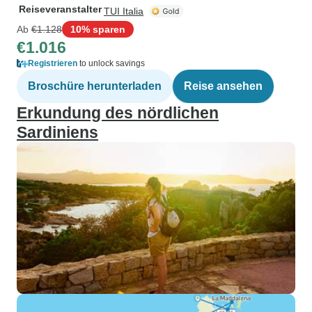
Reiseveranstalter
TUI Italia
Ab
€1.128
10% sparen
€1.016
Registrieren
to unlock savings
Broschüre herunterladen
Reise ansehen
Erkundung des nördlichen
Sardiniens