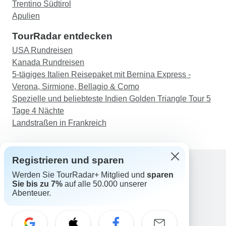
Trentino Südtirol
Apulien
TourRadar entdecken
USA Rundreisen
Kanada Rundreisen
5-tägiges Italien Reisepaket mit Bernina Express -
Verona, Sirmione, Bellagio & Como
Spezielle und beliebteste Indien Golden Triangle Tour 5
Tage 4 Nächte
Landstraßen in Frankreich
Registrieren und sparen
Werden Sie TourRadar+ Mitglied und
sparen
Support
Sie bis zu 7%
auf alle 50.000 unserer
Kontakt
Abenteuer.
Deutschland +49 157 3599 5047
Österreich +43 720 116651
Schweiz +41 225 183 195