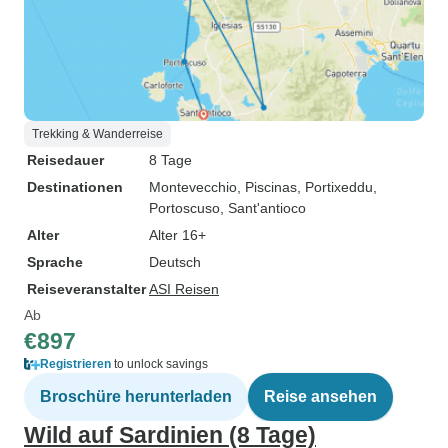
Trekking & Wanderreise
Reisedauer
8 Tage
Destinationen
Montevecchio
, Piscinas
, Portixeddu
,
Portoscuso
, Sant'antioco
Alter
Alter 16+
Sprache
Deutsch
Reiseveranstalter
ASI Reisen
Ab
€897
Registrieren
to unlock savings
Broschüre herunterladen
Reise ansehen
Wild auf Sardinien (8 Tage)