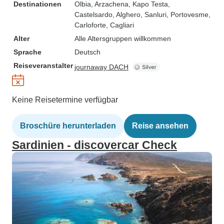
Destinationen
Olbia
, Arzachena
, Kapo Testa
,
Castelsardo
, Alghero
, Sanluri
, Portovesme
,
Carloforte
, Cagliari
Alter
Alle Altersgruppen willkommen
Sprache
Deutsch
Reiseveranstalter
journaway DACH
Keine Reisetermine verfügbar
Broschüre herunterladen
Reise ansehen
Sardinien - discovercar Check