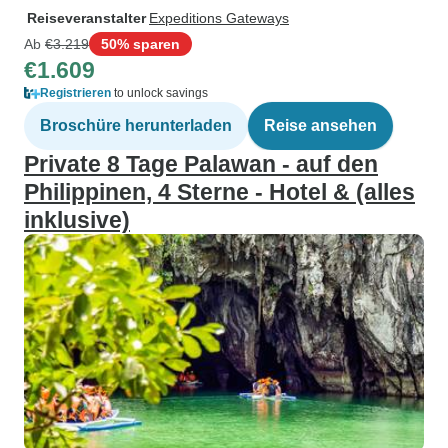
Reiseveranstalter
Expeditions Gateways
Ab
€3.219
50% sparen
€1.609
Registrieren
to unlock savings
Broschüre herunterladen
Reise ansehen
Private 8 Tage Palawan - auf den
Philippinen, 4 Sterne - Hotel & (alles
inklusive)