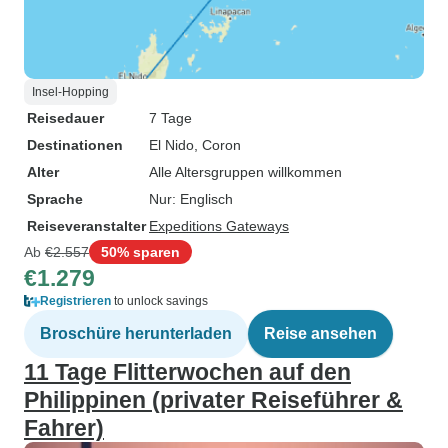
Insel-Hopping
Reisedauer
7 Tage
Destinationen
El Nido
, Coron
Alter
Alle Altersgruppen willkommen
Sprache
Nur: Englisch
Reiseveranstalter
Expeditions Gateways
Ab
€2.557
50% sparen
€1.279
Registrieren
to unlock savings
Broschüre herunterladen
Reise ansehen
11 Tage Flitterwochen auf den
Philippinen (privater Reiseführer &
Fahrer)