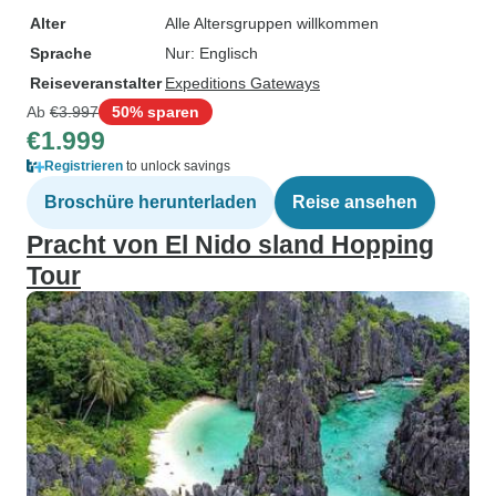
Alter
Alle Altersgruppen willkommen
Sprache
Nur: Englisch
Reiseveranstalter
Expeditions Gateways
Ab
€3.997
50% sparen
€1.999
Registrieren
to unlock savings
Broschüre herunterladen
Reise ansehen
Pracht von El Nido sland Hopping
Tour