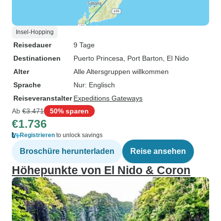
Insel-Hopping
Reisedauer
9 Tage
Destinationen
Puerto Princesa
, Port Barton
, El Nido
Alter
Alle Altersgruppen willkommen
Sprache
Nur: Englisch
Reiseveranstalter
Expeditions Gateways
Ab
€3.471
50% sparen
€1.736
Registrieren
to unlock savings
Broschüre herunterladen
Reise ansehen
Höhepunkte von El Nido & Coron