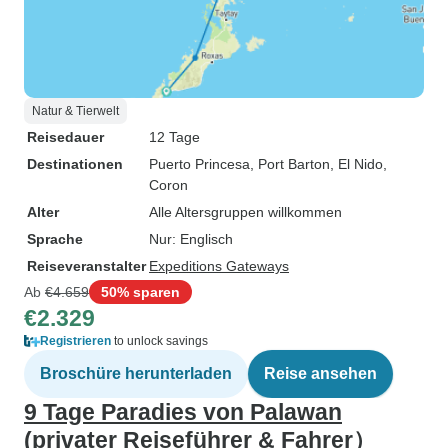
Natur & Tierwelt
Reisedauer
12 Tage
Destinationen
Puerto Princesa
, Port Barton
, El Nido
,
Coron
Alter
Alle Altersgruppen willkommen
Sprache
Nur: Englisch
Reiseveranstalter
Expeditions Gateways
Ab
€4.659
50% sparen
€2.329
Registrieren
to unlock savings
Broschüre herunterladen
Reise ansehen
9 Tage Paradies von Palawan
(privater Reiseführer & Fahrer）