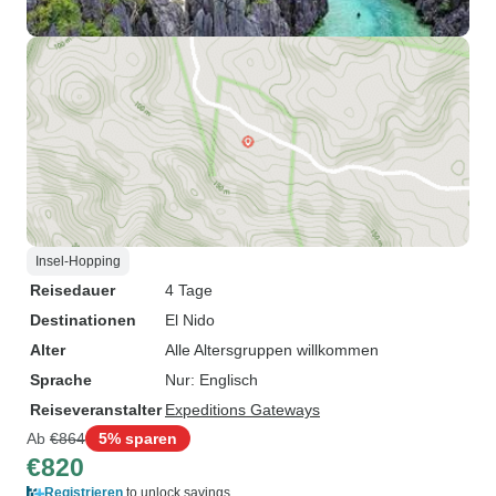
Insel-Hopping
Reisedauer
4 Tage
Destinationen
El Nido
Alter
Alle Altersgruppen willkommen
Sprache
Nur: Englisch
Reiseveranstalter
Expeditions Gateways
Ab
€864
5% sparen
€820
Registrieren
to unlock savings