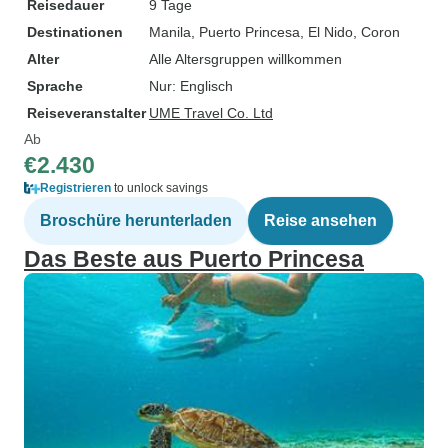
Reisedauer
9 Tage
Destinationen
Manila
, Puerto Princesa
, El Nido
, Coron
Alter
Alle Altersgruppen willkommen
Sprache
Nur: Englisch
Reiseveranstalter
UME Travel Co. Ltd
Ab
€2.430
Registrieren
to unlock savings
Broschüre herunterladen
Reise ansehen
Das Beste aus Puerto Princesa