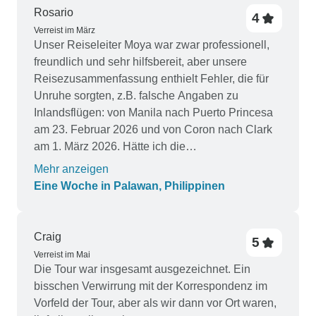
Rosario
4
Verreist im März
Unser Reiseleiter Moya war zwar professionell,
freundlich und sehr hilfsbereit, aber unsere
Reisezusammenfassung enthielt Fehler, die für
Unruhe sorgten, z.B. falsche Angaben zu
Inlandsflügen: von Manila nach Puerto Princesa
am 23. Februar 2026 und von Coron nach Clark
am 1. März 2026. Hätte ich die
Zusammenfassung der Reiseroute nicht mit der
Mehr anzeigen
gebotenen Sorgfalt überprüft, hätten meine
Eine Woche in Palawan, Philippinen
Reisebegleiter und ich die falschen Flüge
genommen. Moya hat sie vor unseren Flügen
entsprechend korrigiert Außerdem wurde ich
Craig
5
weniger als eine Woche vor unserer Ankunft in El
Verreist im Mai
Nido, am 25. Februar, darüber informiert, dass
Die Tour war insgesamt ausgezeichnet. Ein
unser Hotel von Marianne Suites in das Stunning
bisschen Verwirrung mit der Korrespondenz im
Republic Hotel verlegt wurde, da es bereits
Vorfeld der Tour, aber als wir dann vor Ort waren,
gebucht war. Das Reisepaket wurde im