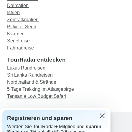
bewusst und die Informationen, die wir vor Ort
Dalmatien
Schiffes bei. Auf jeden Fall eine wunderbare
erhielten, waren genauso vage wie auf der
Istrien
Erfahrung. Vielen Dank an die Mitarbeiter von
Website.
Zentralkroatien
NatureTrips für die erbrachten Leistungen und
Plitvicer Seen
den professionellen und freundlichen Ansatz.
Kvarner
Segelreise
Fahrradreise
TourRadar entdecken
Luxus Rundreisen
Sri Lanka Rundreisen
Nordthailand & Strände
5 Tage Trekking im Atlasgebirge
Tansania Low Budget Safari
Registrieren und sparen
Werden Sie TourRadar+ Mitglied und
sparen
Support
Sie bis zu 7%
auf alle 50.000 unserer