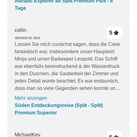
Adriatic Explorer ab Split Premium Plus - 8
Tage
collin
5
Verreist im Juni
Lassen Sie mich zunächst sagen, dass die Crew
fantastisch war, insbesondere unser Hauptwirt
Minja und unser Barkeeper Leopold. Das Schiff
war ebenfalls beeindruckend & der Wasserdruck
in den Duschen, die Sauberkeit der Zimmer und
jedes Detail wurde beachtet. Es war erstaunlich,
dass man so viele Gegenden sehen konnte und
gleichzeitig all sein Hab und Gut auf dem Schiff in
Mehr anzeigen
einem privaten und sicheren Raum aufbewahrt
Süden Entdeckungsreise (Split - Split)
wurde, was jeden Tag viel angenehmer machte.
Premium Superior
Außerdem hatten wir großartige Mahlzeiten und
konnten täglich in wunderschönen Gegenden
schwimmen gehen. Und schließlich war es sehr
MichaelKev