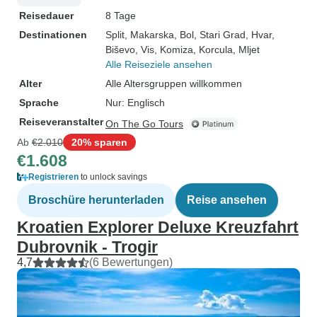
Reisedauer
8 Tage
Destinationen
Split
, Makarska
, Bol
, Stari Grad
, Hvar
,
Biševo
, Vis
, Komiza
, Korcula
, Mljet
Alle Reiseziele ansehen
Alter
Alle Altersgruppen willkommen
Sprache
Nur: Englisch
Reiseveranstalter
On The Go Tours
Ab
€2.010
20% sparen
€1.608
Registrieren
to unlock savings
Broschüre herunterladen
Reise ansehen
Kroatien Explorer Deluxe Kreuzfahrt
Dubrovnik - Trogir
4,7
(6 Bewertungen)