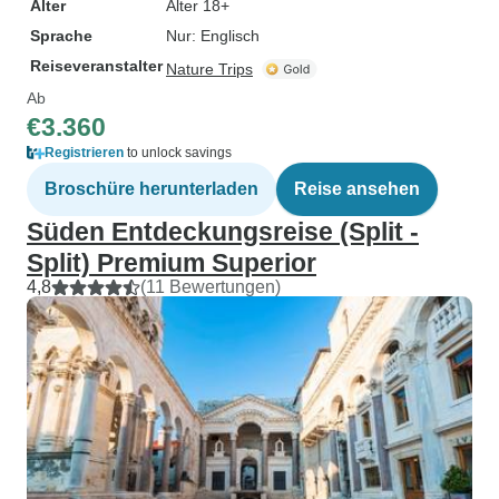
Alter
Alter 18+
Sprache
Nur: Englisch
Reiseveranstalter
Nature Trips
Ab
€3.360
Registrieren
to unlock savings
Broschüre herunterladen
Reise ansehen
Süden Entdeckungsreise (Split -
Split) Premium Superior
4,8
(11 Bewertungen)