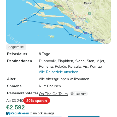
Segelreise
Reisedauer
8 Tage
Destinationen
Dubrovnik
, Elaphiten
, Slano
, Ston
, Mljet
,
Pomena
, Polače
, Korcula
, Vis
, Komiza
Alle Reiseziele ansehen
Alter
Alle Altersgruppen willkommen
Sprache
Nur: Englisch
Reiseveranstalter
On The Go Tours
Ab
€3.240
20% sparen
€2.592
Registrieren
to unlock savings