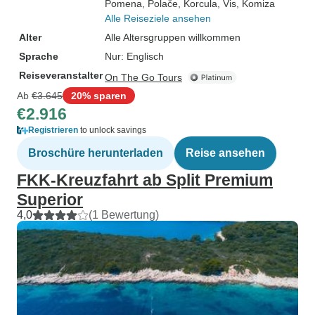
Pomena
, Polače
, Korcula
, Vis
, Komiza
Alle Reiseziele ansehen
Alter
Alle Altersgruppen willkommen
Sprache
Nur: Englisch
Reiseveranstalter
On The Go Tours
Ab
€3.645
20% sparen
€2.916
Registrieren
to unlock savings
Broschüre herunterladen
Reise ansehen
FKK-Kreuzfahrt ab Split Premium
Superior
4,0
(1 Bewertung)