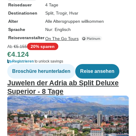
Reisedauer
4 Tage
Destinationen
Split
, Trogir
, Hvar
Alter
Alle Altersgruppen willkommen
Sprache
Nur: Englisch
Reiseveranstalter
On The Go Tours
Ab
€5.155
20% sparen
€4.124
Registrieren
to unlock savings
Broschüre herunterladen
Reise ansehen
Juwelen der Adria ab Split Deluxe
Superior - 8 Tage