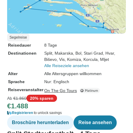
Segelreise
Reisedauer
8 Tage
Destinationen
Split
, Makarska
, Bol
, Stari Grad
, Hvar
,
Biševo
, Vis
, Komiza
, Korcula
, Mljet
Alle Reiseziele ansehen
Alter
Alle Altersgruppen willkommen
Sprache
Nur: Englisch
Reiseveranstalter
On The Go Tours
Ab
€1.860
20% sparen
€1.488
Registrieren
to unlock savings
Broschüre herunterladen
Reise ansehen