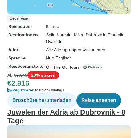
Segelreise
Reisedauer
8 Tage
Destinationen
Split
, Korcula
, Mljet
, Dubrovnik
, Trstenik
,
Hvar
, Bol
Alter
Alle Altersgruppen willkommen
Sprache
Nur: Englisch
Reiseveranstalter
On The Go Tours
Ab
€3.645
20% sparen
€2.916
Registrieren
to unlock savings
Broschüre herunterladen
Reise ansehen
Juwelen der Adria ab Dubrovnik - 8
Tage