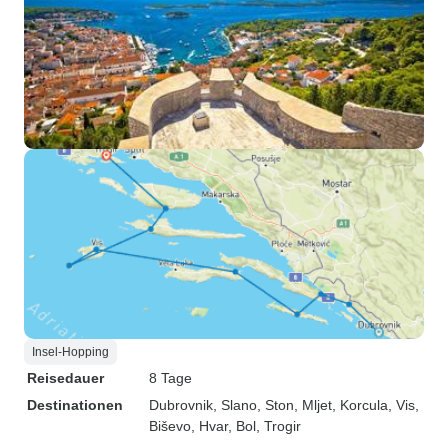
Insel-Hopping
Reisedauer
8 Tage
Destinationen
Dubrovnik
, Slano
, Ston
, Mljet
, Korcula
, Vis
,
Biševo
, Hvar
, Bol
, Trogir