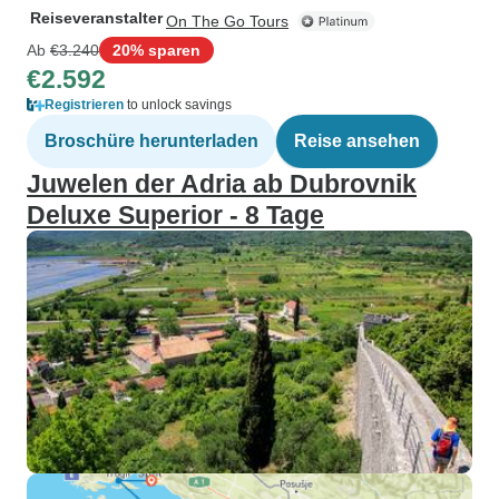
Reiseveranstalter
On The Go Tours
Ab
€3.240
20% sparen
€2.592
Registrieren
to unlock savings
Broschüre herunterladen
Reise ansehen
Juwelen der Adria ab Dubrovnik
Deluxe Superior - 8 Tage