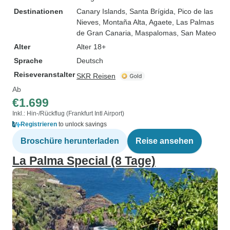
Destinationen
Canary Islands
, Santa Brígida
, Pico de las
Nieves
, Montaña Alta
, Agaete
, Las Palmas
de Gran Canaria
, Maspalomas
, San Mateo
Alter
Alter 18+
Sprache
Deutsch
Reiseveranstalter
SKR Reisen
Ab
€1.699
Inkl.: Hin-/Rückflug (Frankfurt Intl Airport)
Registrieren
to unlock savings
Broschüre herunterladen
Reise ansehen
La Palma Special (8 Tage)