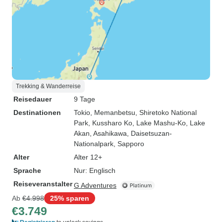
Trekking & Wanderreise
Reisedauer
9 Tage
Destinationen
Tokio
, Memanbetsu
, Shiretoko National
Park
, Kussharo Ko
, Lake Mashu-Ko
, Lake
Akan
, Asahikawa
, Daisetsuzan-
Nationalpark
, Sapporo
Alter
Alter 12+
Sprache
Nur: Englisch
Reiseveranstalter
G Adventures
Ab
€4.998
25% sparen
€3.749