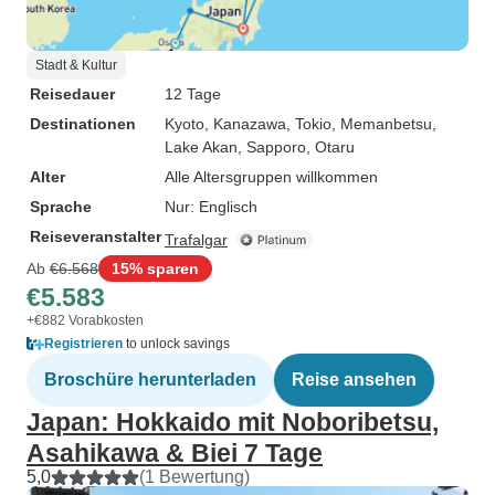
Stadt & Kultur
Reisedauer
12 Tage
Destinationen
Kyoto
, Kanazawa
, Tokio
, Memanbetsu
,
Lake Akan
, Sapporo
, Otaru
Alter
Alle Altersgruppen willkommen
Sprache
Nur: Englisch
Reiseveranstalter
Trafalgar
Ab
€6.568
15% sparen
€5.583
+€882 Vorabkosten
Registrieren
to unlock savings
Broschüre herunterladen
Reise ansehen
Japan: Hokkaido mit Noboribetsu,
Asahikawa & Biei 7 Tage
5,0
(1 Bewertung)