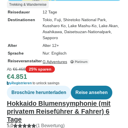
Trekking & Wanderreise
Reisedauer
12 Tage
Destinationen
Tokio
, Fuji
, Shiretoko National Park
,
Kussharo Ko
, Lake Mashu-Ko
, Lake Akan
,
Asahikawa
, Daisetsuzan-Nationalpark
,
Sapporo
Alter
Alter 12+
Sprache
Nur: Englisch
Reiseveranstalter
G Adventures
Ab
€6.468
25% sparen
€4.851
Registrieren
to unlock savings
Broschüre herunterladen
Reise ansehen
Hokkaido Blumensymphonie (mit
privatem Reiseführer & Fahrer) 6
Tage
5,0
(1 Bewertung)