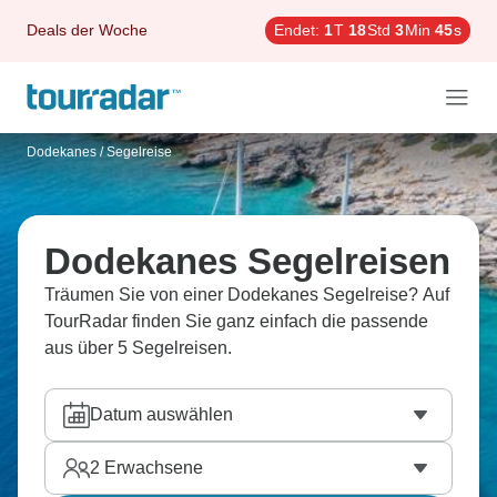
Deals der Woche
Endet:
1
T
18
Std
3
Min
44
s
Dodekanes
/
Segelreise
Dodekanes Segelreisen
Träumen Sie von einer Dodekanes Segelreise? Auf
TourRadar finden Sie ganz einfach die passende
aus über 5 Segelreisen.
Datum auswählen
2
Erwachsene