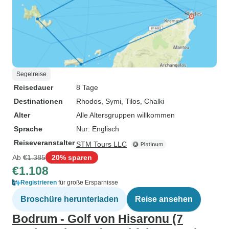
Segelreise
Reisedauer
8 Tage
Destinationen
Rhodos
, Symi
, Tilos
, Chalki
Alter
Alle Altersgruppen willkommen
Sprache
Nur: Englisch
Reiseveranstalter
STM Tours LLC
Ab
€1.385
20% sparen
€1.108
Registrieren
für große Ersparnisse
Broschüre herunterladen
Reise ansehen
Bodrum - Golf von Hisaronu (7