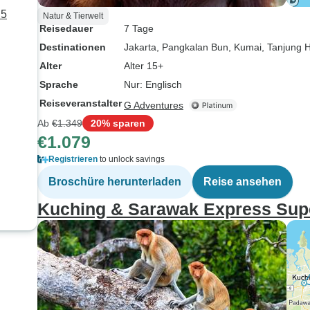
 5
Natur & Tierwelt
Reisedauer
7 Tage
Destinationen
Jakarta
, Pangkalan Bun
, Kumai
, Tanjung 
Alter
Alter 15+
Sprache
Nur: Englisch
Reiseveranstalter
G Adventures
Ab
€1.349
20% sparen
€1.079
Registrieren
to unlock savings
Broschüre herunterladen
Reise ansehen
Kuching & Sarawak Express Supe