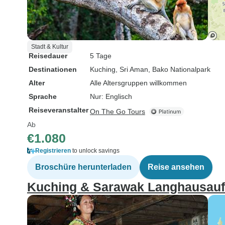
Stadt & Kultur
Reisedauer
5 Tage
Destinationen
Kuching
, Sri Aman
, Bako Nationalpark
Alter
Alle Altersgruppen willkommen
Sprache
Nur: Englisch
Reiseveranstalter
On The Go Tours
Ab
€1.080
Registrieren
to unlock savings
Broschüre herunterladen
Reise ansehen
Kuching & Sarawak Langhausaufe