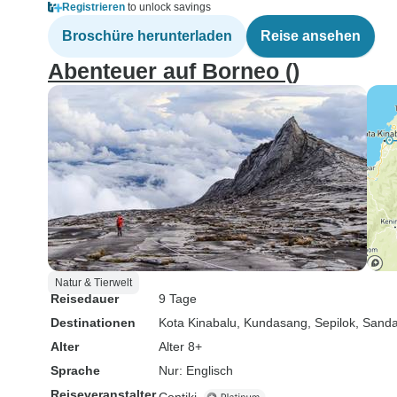
Registrieren
to unlock savings
Broschüre herunterladen
Reise ansehen
Abenteuer auf Borneo ()
Natur & Tierwelt
Reisedauer
9 Tage
Destinationen
Kota Kinabalu
, Kundasang
, Sepilok
, Sand
Alter
Alter 8+
Sprache
Nur: Englisch
Reiseveranstalter