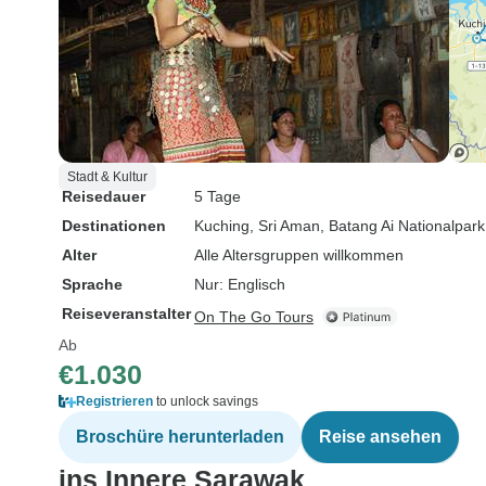
Stadt & Kultur
Reisedauer
5 Tage
Destinationen
Kuching
, Sri Aman
, Batang Ai Nationalpark
Alter
Alle Altersgruppen willkommen
Sprache
Nur: Englisch
Reiseveranstalter
On The Go Tours
Ab
€1.030
Registrieren
to unlock savings
Broschüre herunterladen
Reise ansehen
ins Innere Sarawak