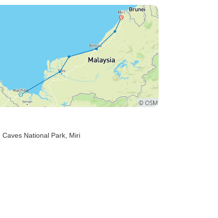
h Caves National Park
, Miri