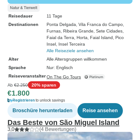
Natur & Tierwelt
Reisedauer
11 Tage
Destinationen
Ponta Delgada
, Vila Franca do Campo
,
Furnas
, Ribeira Grande
, Sete Cidades
,
Faial da Terra
, Horta
, Faial Island
, Pico
Insel
, Insel Terceira
Alle Reiseziele ansehen
Alter
Alle Altersgruppen willkommen
Sprache
Nur: Englisch
Reiseveranstalter
On The Go Tours
Ab
€2.250
20% sparen
€1.800
Registrieren
to unlock savings
Broschüre herunterladen
Reise ansehen
Das Beste von São Miguel Island
3,0
(4 Bewertungen)