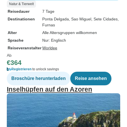
Natur & Tierwelt
Reisedauer
7 Tage
Destinationen
Ponta Delgada
, Sao Miguel
, Sete Cidades
,
Furnas
Alter
Alle Altersgruppen willkommen
Sprache
Nur: Englisch
Reiseveranstalter
Worldee
Ab
€364
Registrieren
to unlock savings
Broschüre herunterladen
Reise ansehen
Inselhüpfen auf den Azoren