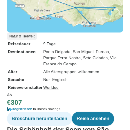
Natur & Tierwelt
Reisedauer
9 Tage
Destinationen
Ponta Delgada
, Sao Miguel
, Furnas
,
Parque Terra Nostra
, Sete Cidades
, Vila
Franca do Campo
Alter
Alle Altersgruppen willkommen
Sprache
Nur: Englisch
Reiseveranstalter
Worldee
Ab
€307
Registrieren
to unlock savings
Broschüre herunterladen
Reise ansehen
Die Schönheit der Seen von São