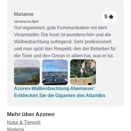
besuchten wir Highlights wie Sete Cidades,
Lagoa do Fogo, Furnas, Nordeste und die
Marianne
5
atemberaubenden Aussichtspunkte rund um die
Verreist im April
Insel.
Gut organisiert, gute Kommunikation mit dem
Veranstalter. Die Insel ist wunderschön und die
Walbeobachtung aufregend. Sehr professionell
und man spürt den Respekt, den der Betreiber für
die Tiere und den Ozean in allem hat, was er tut.
Azoren-Walbeobachtung Abenteuer:
Entdecken Sie die Giganten des Atlantiks
Mehr über Azoren
Natur & Tierwelt
Madeira