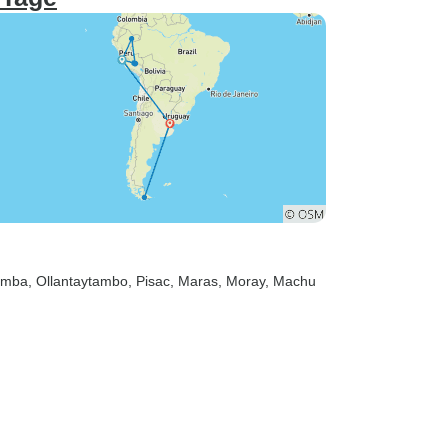
amba
, Ollantaytambo
, Pisac
, Maras
, Moray
, Machu