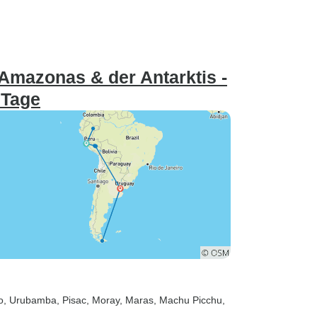
mazonas & der Antarktis -
 Tage
o
, Urubamba
, Pisac
, Moray
, Maras
, Machu Picchu
,