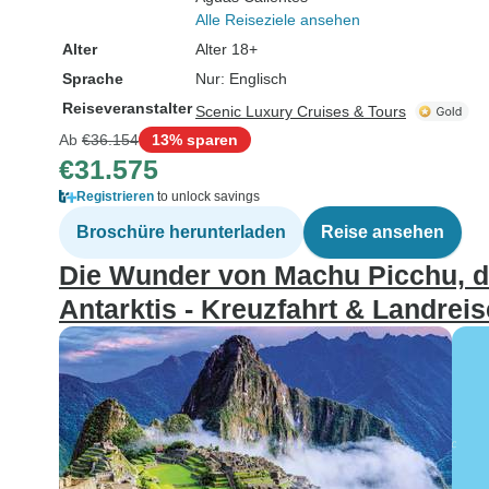
Alle Reiseziele ansehen
Alter
Alter 18+
Sprache
Nur: Englisch
Reiseveranstalter
Scenic Luxury Cruises & Tours
Ab
€36.154
13% sparen
€31.575
Registrieren
to unlock savings
Broschüre herunterladen
Reise ansehen
Die Wunder von Machu Picchu, 
Antarktis - Kreuzfahrt & Landreis