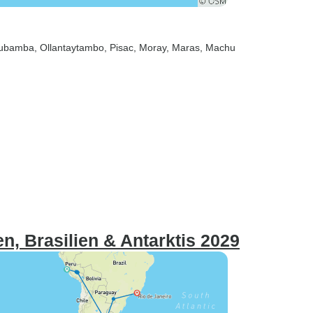
rubamba
, Ollantaytambo
, Pisac
, Moray
, Maras
, Machu
en, Brasilien & Antarktis 2029