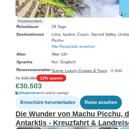
Polarkreuzfahrt
Reisedauer
29 Tage
Destinationen
Lima
, Iquitos
, Cusco
, Sacred Valley
, Urub
Picchu
Alle Reiseziele ansehen
Alter
Alter 18+
Sprache
Nur: Englisch
Reiseveranstalter
Scenic Luxury Cruises & Tours
Ab
€35.083
13% sparen
€30.503
Registrieren
to unlock savings
Broschüre herunterladen
Reise ansehen
Die Wunder von Machu Picchu, 
Antarktis - Kreuzfahrt & Landreis