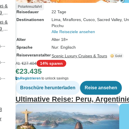
as &
Polarkreuzfahrt
Reisedauer
22 Tage
9 -
Destinationen
Lima
, Miraflores
, Cusco
, Sacred Valley
, U
as &
Picchu
9 -
Alle Reiseziele ansehen
Alter
Alter 18+
&
Sprache
Nur: Englisch
Reiseveranstalter
Scenic Luxury Cruises & Tours
&
Ab
€27.404
14% sparen
€23.435
&
Registrieren
to unlock savings
Broschüre herunterladen
Reise ansehen
Ultimative Reise: Peru, Argentini
8
r