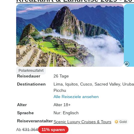
Polarkreuzfahrt
Reisedauer
26 Tage
Destinationen
Lima
, Iquitos
, Cusco
, Sacred Valley
, Urub
Picchu
Alle Reiseziele ansehen
Alter
Alter 18+
Sprache
Nur: Englisch
Reiseveranstalter
Scenic Luxury Cruises & Tours
Ab
€31.364
11% sparen