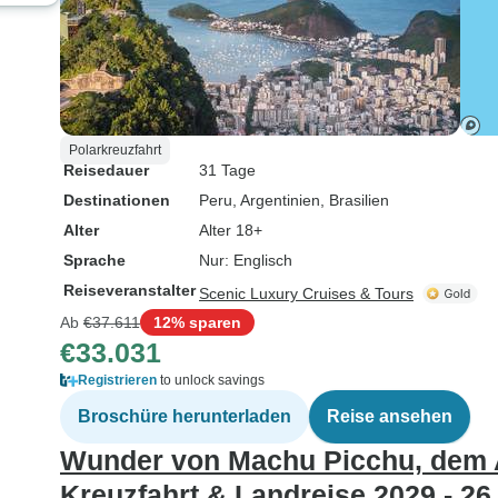
Polarkreuzfahrt
Reisedauer
31 Tage
Destinationen
Peru
, Argentinien
, Brasilien
Alter
Alter 18+
Sprache
Nur: Englisch
Reiseveranstalter
Scenic Luxury Cruises & Tours
Ab
€37.611
12% sparen
€33.031
Registrieren
to unlock savings
Broschüre herunterladen
Reise ansehen
Wunder von Machu Picchu, dem A
Kreuzfahrt & Landreise 2029 - 26